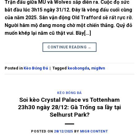
Trận đấu giữa MU và Wolves sắp diễn ra. Cuộc đọ sức
bắt đầu lúc 3h15 ngày 31/12. Đây là vòng đấu cuối cùng
của năm 2025. Sân vận động Old Trafford sẽ rất rực rỡ.
Người hâm mộ đang mong chờ một chiến thắng. Quỷ đỏ
muốn khép lại năm cũ thật vui. Bầy[…]
CONTINUE READING
→
Posted in
Kèo Bóng Đá
|
Tagged
keobongda
,
mig8vn
KÈO BÓNG ĐÁ
Soi kèo Crystal Palace vs Tottenham
23h30 ngày 28/12: Gà Trống sa lầy tại
Selhurst Park?
POSTED ON
28/12/2025
BY
MIG8 CONTENT