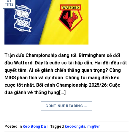
01
Th12
Trận đấu Championship đang tới. Birmingham sẽ đối
đầu Watford. Đây là cuộc so tài hấp dẫn. Hai đội đều rất
quyết tâm. Ai sẽ giành chiến thắng quan trọng? Cùng
MIG8 phân tích và dự đoán. Chúng tôi mang đến kèo
cược tốt nhất. Bối cảnh Championship 2025/26: Cuộc
đua giành vé thăng hạng[…]
CONTINUE READING
→
Posted in
Kèo Bóng Đá
|
Tagged
keobongda
,
mig8vn