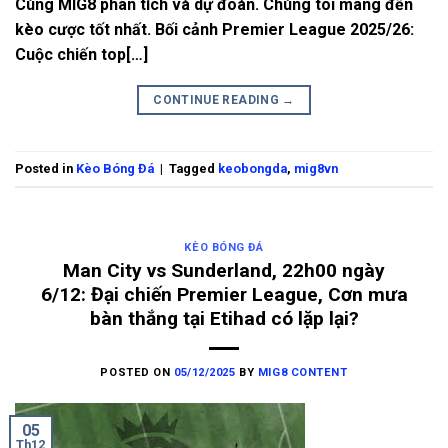
Cùng MIG8 phân tích và dự đoán. Chúng tôi mang đến
kèo cược tốt nhất. Bối cảnh Premier League 2025/26:
Cuộc chiến top[…]
CONTINUE READING
→
Posted in
Kèo Bóng Đá
|
Tagged
keobongda
,
mig8vn
KÈO BÓNG ĐÁ
Man City vs Sunderland, 22h00 ngày
6/12: Đại chiến Premier League, Cơn mưa
bàn thắng tại Etihad có lặp lại?
POSTED ON
05/12/2025
BY
MIG8 CONTENT
05
Th12