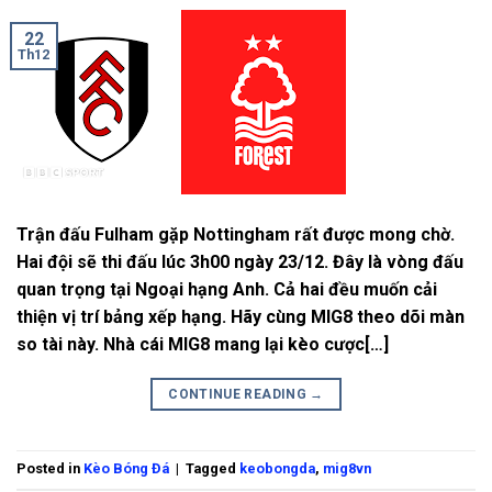
22
Th12
Trận đấu Fulham gặp Nottingham rất được mong chờ.
Hai đội sẽ thi đấu lúc 3h00 ngày 23/12. Đây là vòng đấu
quan trọng tại Ngoại hạng Anh. Cả hai đều muốn cải
thiện vị trí bảng xếp hạng. Hãy cùng MIG8 theo dõi màn
so tài này. Nhà cái MIG8 mang lại kèo cược[…]
CONTINUE READING
→
Posted in
Kèo Bóng Đá
|
Tagged
keobongda
,
mig8vn