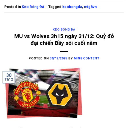
Posted in
Kèo Bóng Đá
|
Tagged
keobongda
,
mig8vn
KÈO BÓNG ĐÁ
MU vs Wolves 3h15 ngày 31/12: Quỷ đỏ
đại chiến Bầy sói cuối năm
POSTED ON
30/12/2025
BY
MIG8 CONTENT
30
Th12