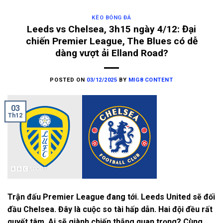
KÈO BÓNG ĐÁ
Leeds vs Chelsea, 3h15 ngày 4/12: Đại
chiến Premier League, The Blues có dễ
dàng vượt ải Elland Road?
POSTED ON
03/12/2025
BY
MIG8 CONTENT
03
Th12
Trận đấu Premier League đang tới. Leeds United sẽ đối
đầu Chelsea. Đây là cuộc so tài hấp dẫn. Hai đội đều rất
quyết tâm. Ai sẽ giành chiến thắng quan trọng? Cùng