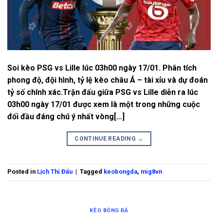
Soi kèo PSG vs Lille lúc 03h00 ngày 17/01. Phân tích
phong độ, đội hình, tỷ lệ kèo châu Á – tài xỉu và dự đoán
tỷ số chính xác.Trận đấu giữa PSG vs Lille diễn ra lúc
03h00 ngày 17/01 được xem là một trong những cuộc
đối đầu đáng chú ý nhất vòng[…]
CONTINUE READING
→
Posted in
Lịch Thi Đấu
|
Tagged
keobongda
,
mig8vn
KÈO BÓNG ĐÁ