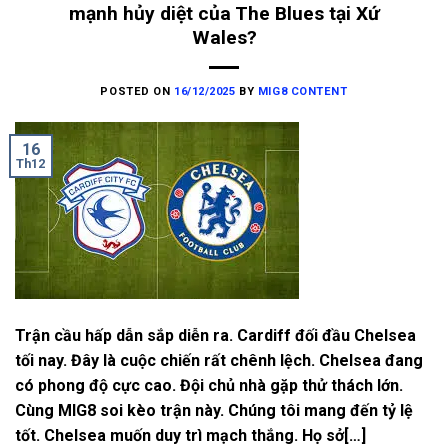
mạnh hủy diệt của The Blues tại Xứ
Wales?
POSTED ON
16/12/2025
BY
MIG8 CONTENT
16
Th12
Trận cầu hấp dẫn sắp diễn ra. Cardiff đối đầu Chelsea
tối nay. Đây là cuộc chiến rất chênh lệch. Chelsea đang
có phong độ cực cao. Đội chủ nhà gặp thử thách lớn.
Cùng MIG8 soi kèo trận này. Chúng tôi mang đến tỷ lệ
tốt. Chelsea muốn duy trì mạch thắng. Họ sở[…]