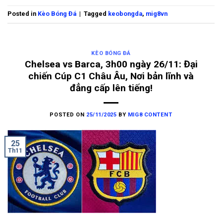
Posted in
Kèo Bóng Đá
|
Tagged
keobongda
,
mig8vn
KÈO BÓNG ĐÁ
Chelsea vs Barca, 3h00 ngày 26/11: Đại
chiến Cúp C1 Châu Âu, Nơi bản lĩnh và
đẳng cấp lên tiếng!
POSTED ON
25/11/2025
BY
MIG8 CONTENT
25
Th11