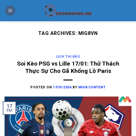
Skip
to
content
TAG ARCHIVES:
MIG8VN
LỊCH THI ĐẤU
Soi Kèo PSG vs Lille 17/01: Thử Thách
Thực Sự Cho Gã Khổng Lồ Paris
POSTED ON
17/01/2026
BY
MIG8 CONTENT
17
Th1