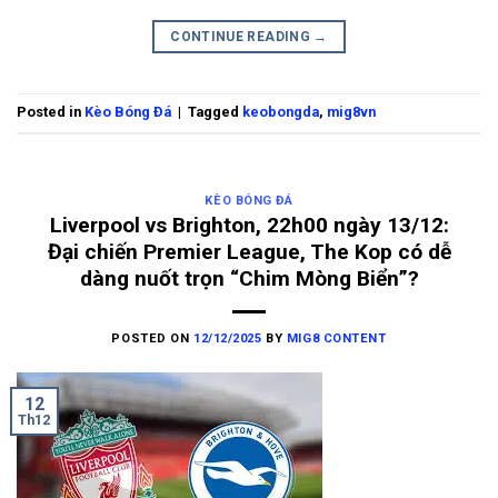
CONTINUE READING
→
Posted in
Kèo Bóng Đá
|
Tagged
keobongda
,
mig8vn
KÈO BÓNG ĐÁ
Liverpool vs Brighton, 22h00 ngày 13/12:
Đại chiến Premier League, The Kop có dễ
dàng nuốt trọn “Chim Mòng Biển”?
POSTED ON
12/12/2025
BY
MIG8 CONTENT
12
Th12