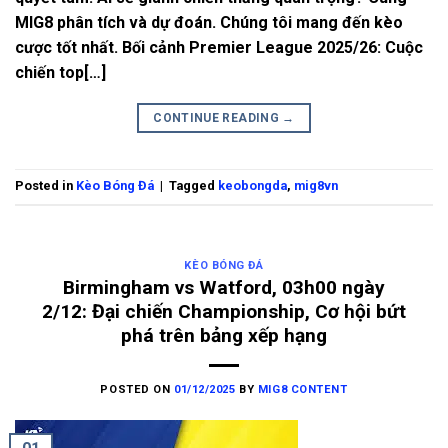
MIG8 phân tích và dự đoán. Chúng tôi mang đến kèo
cược tốt nhất. Bối cảnh Premier League 2025/26: Cuộc
chiến top[…]
CONTINUE READING
→
Posted in
Kèo Bóng Đá
|
Tagged
keobongda
,
mig8vn
KÈO BÓNG ĐÁ
Birmingham vs Watford, 03h00 ngày
2/12: Đại chiến Championship, Cơ hội bứt
phá trên bảng xếp hạng
POSTED ON
01/12/2025
BY
MIG8 CONTENT