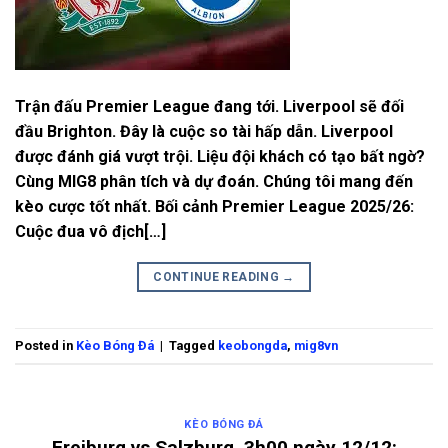
Trận đấu Premier League đang tới. Liverpool sẽ đối
đầu Brighton. Đây là cuộc so tài hấp dẫn. Liverpool
được đánh giá vượt trội. Liệu đội khách có tạo bất ngờ?
Cùng MIG8 phân tích và dự đoán. Chúng tôi mang đến
kèo cược tốt nhất. Bối cảnh Premier League 2025/26:
Cuộc đua vô địch[…]
CONTINUE READING
→
Posted in
Kèo Bóng Đá
|
Tagged
keobongda
,
mig8vn
KÈO BÓNG ĐÁ
Freiburg vs Salzburg, 3h00 ngày 12/12: