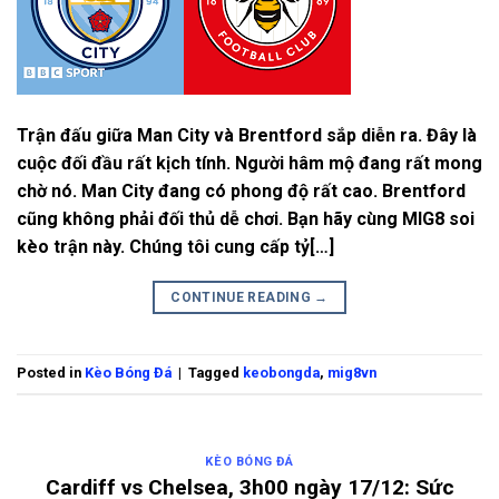
Trận đấu giữa Man City và Brentford sắp diễn ra. Đây là
cuộc đối đầu rất kịch tính. Người hâm mộ đang rất mong
chờ nó. Man City đang có phong độ rất cao. Brentford
cũng không phải đối thủ dễ chơi. Bạn hãy cùng MIG8 soi
kèo trận này. Chúng tôi cung cấp tỷ[…]
CONTINUE READING
→
Posted in
Kèo Bóng Đá
|
Tagged
keobongda
,
mig8vn
KÈO BÓNG ĐÁ
Cardiff vs Chelsea, 3h00 ngày 17/12: Sức