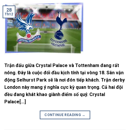
28
Th12
Trận đấu giữa Crystal Palace và Tottenham đang rất
nóng. Đây là cuộc đối đầu kịch tính tại vòng 18. Sân vận
động Selhurst Park sẽ là nơi đón tiếp khách. Trận derby
London này mang ý nghĩa cực kỳ quan trọng. Cả hai đội
đều đang khát khao giành điểm số quý. Crystal
Palace[…]
CONTINUE READING
→