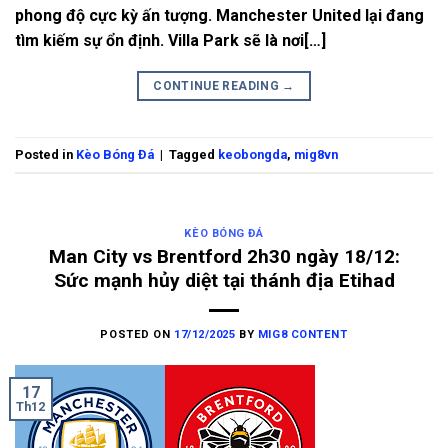
phong độ cực kỳ ấn tượng. Manchester United lại đang
tìm kiếm sự ổn định. Villa Park sẽ là nơi[…]
CONTINUE READING
→
Posted in
Kèo Bóng Đá
|
Tagged
keobongda
,
mig8vn
KÈO BÓNG ĐÁ
Man City vs Brentford 2h30 ngày 18/12:
Sức mạnh hủy diệt tại thánh địa Etihad
POSTED ON
17/12/2025
BY
MIG8 CONTENT
17
Th12