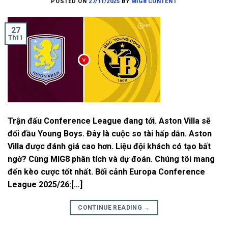
POSTED ON
27/11/2025
BY
MIG8 CONTENT
27
Th11
Trận đấu Conference League đang tới. Aston Villa sẽ
đối đầu Young Boys. Đây là cuộc so tài hấp dẫn. Aston
Villa được đánh giá cao hơn. Liệu đội khách có tạo bất
ngờ? Cùng MIG8 phân tích và dự đoán. Chúng tôi mang
đến kèo cược tốt nhất. Bối cảnh Europa Conference
League 2025/26:[…]
CONTINUE READING
→