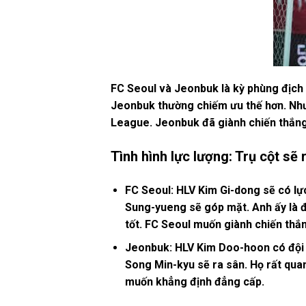
FC Seoul và Jeonbuk là kỳ phùng địch t
Jeonbuk thường chiếm ưu thế hơn. Như
League. Jeonbuk đã giành chiến thắng.
Tình hình lực lượng: Trụ cột sẽ 
FC Seoul:
HLV Kim Gi-dong sẽ có lực 
Sung-yueng sẽ góp mặt. Anh ấy là đ
tốt. FC Seoul muốn giành chiến thắ
Jeonbuk:
HLV Kim Doo-hoon có đội 
Song Min-kyu sẽ ra sân. Họ rất qua
muốn khẳng định đẳng cấp.