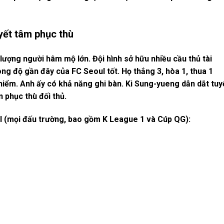
yết tâm phục thù
lượng người hâm mộ lớn. Đội hình sở hữu nhiều cầu thủ tài
ong độ gần đây của FC Seoul tốt. Họ thắng 3, hòa 1, thua 1
 hiểm. Anh ấy có khả năng ghi bàn. Ki Sung-yueng dẫn dắt tu
n phục thù đối thủ.
l (mọi đấu trường, bao gồm K League 1 và Cúp QG):