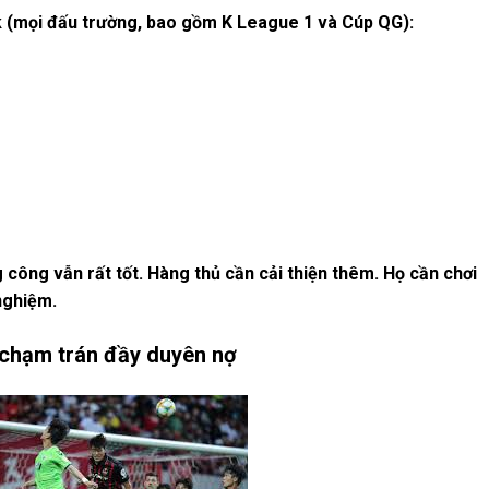
 (mọi đấu trường, bao gồm K League 1 và Cúp QG):
 công vẫn rất tốt. Hàng thủ cần cải thiện thêm. Họ cần chơi
nghiệm.
c chạm trán đầy duyên nợ