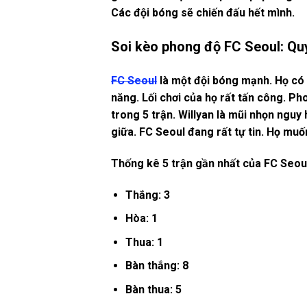
Các đội bóng sẽ chiến đấu hết mình.
Soi kèo phong độ FC Seoul: Qu
FC Seoul
là một đội bóng mạnh. Họ có 
năng. Lối chơi của họ rất tấn công. Ph
trong 5 trận. Willyan là mũi nhọn nguy
giữa. FC Seoul đang rất tự tin. Họ muố
Thống kê 5 trận gần nhất của FC Seou
Thắng: 3
Hòa: 1
Thua: 1
Bàn thắng: 8
Bàn thua: 5