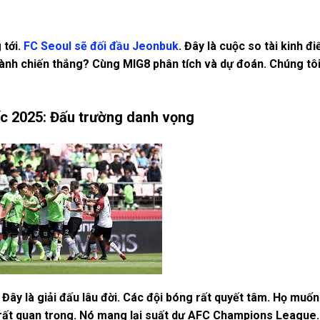
tới.
FC Seoul sẽ đối đầu Jeonbuk
. Đây là cuộc so tài kinh đi
giành chiến thắng? Cùng MIG8 phân tích và dự đoán. Chúng tô
c 2025: Đấu trường danh vọng
 Đây là giải đấu lâu đời. Các đội bóng rất quyết tâm. Họ muốn
 rất quan trọng. Nó mang lại suất dự AFC Champions League.