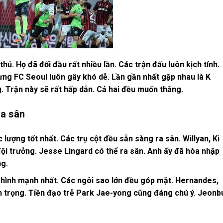
hủ. Họ đã đối đầu rất nhiều lần. Các trận đấu luôn kịch tính.
ng FC Seoul luôn gây khó dễ. Lần gần nhất gặp nhau là K
 Trận này sẽ rất hấp dẫn. Cả hai đều muốn thắng.
ra sân
lượng tốt nhất. Các trụ cột đều sẵn sàng ra sân. Willyan, Ki
ội trưởng. Jesse Lingard có thể ra sân. Anh ấy đã hòa nhập
ng.
hình mạnh nhất. Các ngôi sao lớn đều góp mặt. Hernandes,
n trọng. Tiền đạo trẻ Park Jae-yong cũng đáng chú ý. Jeonb