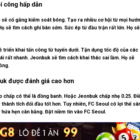
ôi công hấp dẫn
ọ sẽ cố gắng kiểm soát bóng. Tạo ra nhiều cơ hội từ mọi hướn
ọ sẽ tìm cách ghi bàn sớm. Sức ép từ đầu trận rất lớn. Họ sẽ
 triển khai tấn công từ tuyến dưới. Tận dụng tốc độ của các
ái rất nhanh. Jeonbuk sẽ tìm cách khai thác sai lầm. Họ sẽ
ông.
buk được đánh giá cao hơn
o chấp có thể là đồng banh. Hoặc Jeonbuk chấp nhẹ 0.25. Đi
hành tích đối đầu tốt hơn. Tuy nhiên, FC Seoul có lợi thế sâ
 hứa hẹn cân bằng. Đặt niềm tin vào FC Seoul.