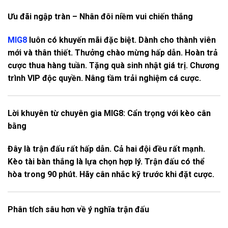
Ưu đãi ngập tràn – Nhân đôi niềm vui chiến thắng
MIG8
luôn có khuyến mãi đặc biệt. Dành cho thành viên
mới và thân thiết. Thưởng chào mừng hấp dẫn. Hoàn trả
cược thua hàng tuần. Tặng quà sinh nhật giá trị. Chương
trình VIP độc quyền. Nâng tầm trải nghiệm cá cược.
Lời khuyên từ chuyên gia MIG8: Cẩn trọng với kèo cân
bằng
Đây là trận đấu rất hấp dẫn. Cả hai đội đều rất mạnh.
Kèo tài bàn thắng là lựa chọn hợp lý. Trận đấu có thể
hòa trong 90 phút. Hãy cân nhắc kỹ trước khi đặt cược.
Phân tích sâu hơn về ý nghĩa trận đấu