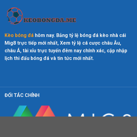
Kèo bóng đá
hôm nay. Bảng tỷ lệ bóng đá kèo nhà cái
Mig8 trực tiếp mới nhất, Xem tỷ lệ cá cược châu Âu,
châu Á, tài xỉu trực tuyến đêm nay chính xác, cập nhập
lịch thi đấu bóng đá và tin tức mới nhất.
ĐỐI TÁC CHÍNH