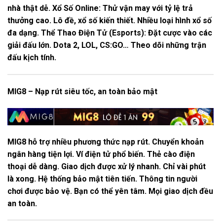
nhà thật dễ.
Xổ Số Online:
Thử vận may với tỷ lệ trả
thưởng cao. Lô đề, xổ số kiến thiết. Nhiều loại hình xổ số
đa dạng.
Thể Thao Điện Tử (Esports):
Đặt cược vào các
giải đấu lớn. Dota 2, LOL, CS:GO… Theo dõi những trận
đấu kịch tính.
MIG8 – Nạp rút siêu tốc, an toàn bảo mật
MIG8 hỗ trợ nhiều phương thức nạp rút. Chuyển khoản
ngân hàng tiện lợi. Ví điện tử phổ biến. Thẻ cào điện
thoại dễ dàng. Giao dịch được xử lý nhanh. Chỉ vài phút
là xong. Hệ thống bảo mật tiên tiến. Thông tin người
chơi được bảo vệ. Bạn có thể yên tâm. Mọi giao dịch đều
an toàn.