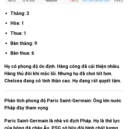
Thắng: 3
Hòa: 1
Thua: 1
Bàn thắng: 9
Bàn thua: 6
Họ có phong độ ổn định. Hàng công đã cải thiện nhiều.
Hàng thủ đôi khi mắc lỗi. Nhưng họ đã chơi tốt hơn.
Chelsea đang có tinh thần cao. Họ đang rất quyết tâm.
Phân tích phong độ Paris Saint-Germain: Ông lớn nước
Pháp đầy tham vọng
Paris Saint-Germain là nhà vô địch Pháp. Họ là thế lực
của bóng đá châu Âu. PSG sở hữu đội hình chất lượng.