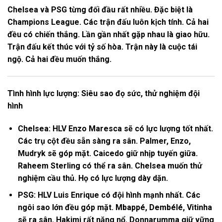
Chelsea và PSG từng đối đầu rất nhiều. Đặc biệt là
Champions League. Các trận đấu luôn kịch tính. Cả hai
đều có chiến thắng. Lần gần nhất gặp nhau là giao hữu.
Trận đấu kết thúc với tỷ số hòa. Trận này là cuộc tái
ngộ. Cả hai đều muốn thắng.
Tình hình lực lượng: Siêu sao đọ sức, thử nghiệm đội
hình
Chelsea:
HLV Enzo Maresca sẽ có lực lượng tốt nhất.
Các trụ cột đều sẵn sàng ra sân. Palmer, Enzo,
Mudryk sẽ góp mặt. Caicedo giữ nhịp tuyến giữa.
Raheem Sterling có thể ra sân. Chelsea muốn thử
nghiệm cầu thủ. Họ có lực lượng dày dặn.
PSG:
HLV Luis Enrique có đội hình mạnh nhất. Các
ngôi sao lớn đều góp mặt. Mbappé, Dembélé, Vitinha
sẽ ra sân. Hakimi rất năng nổ. Donnarumma giữ vững