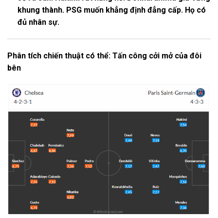
khung thành. PSG muốn khẳng định đẳng cấp. Họ có
đủ nhân sự.
Phân tích chiến thuật có thể: Tấn công cởi mở của đôi
bên