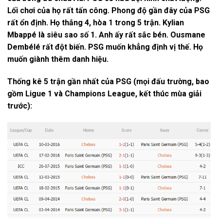
Lối chơi của họ rất tấn công. Phong độ gần đây của PSG
rất ổn định. Họ thắng 4, hòa 1 trong 5 trận. Kylian
Mbappé là siêu sao số 1. Anh ấy rất sắc bén. Ousmane
Dembélé rất đột biến. PSG muốn khẳng định vị thế. Họ
muốn giành thêm danh hiệu.
Thống kê 5 trận gần nhất của PSG (mọi đấu trường, bao
gồm Ligue 1 và Champions League, kết thúc mùa giải
trước):