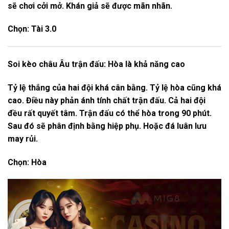
sẽ chơi cởi mở. Khán giả sẽ được mãn nhãn.
Chọn: Tài 3.0
Soi kèo châu Âu trận đấu: Hòa là khả năng cao
Tỷ lệ thắng của hai đội khá cân bằng. Tỷ lệ hòa cũng khá
cao. Điều này phản ánh tính chất trận đấu. Cả hai đội
đều rất quyết tâm. Trận đấu có thể hòa trong 90 phút.
Sau đó sẽ phân định bằng hiệp phụ. Hoặc đá luân lưu
may rủi.
Chọn: Hòa