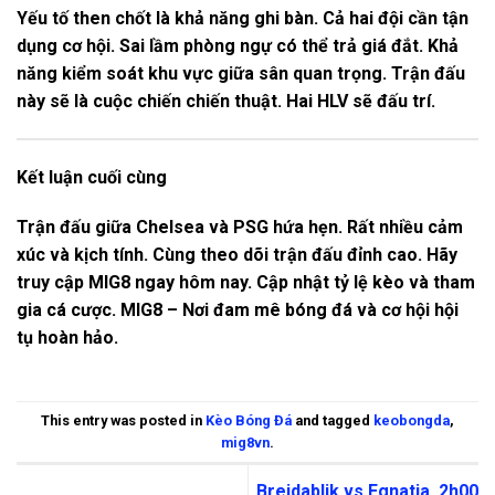
Yếu tố then chốt là khả năng ghi bàn. Cả hai đội cần tận
dụng cơ hội. Sai lầm phòng ngự có thể trả giá đắt. Khả
năng kiểm soát khu vực giữa sân quan trọng. Trận đấu
này sẽ là cuộc chiến chiến thuật. Hai HLV sẽ đấu trí.
Kết luận cuối cùng
Trận đấu giữa Chelsea và PSG hứa hẹn. Rất nhiều cảm
xúc và kịch tính. Cùng theo dõi trận đấu đỉnh cao. Hãy
truy cập MIG8 ngay hôm nay. Cập nhật tỷ lệ kèo và tham
gia cá cược.
MIG8 – Nơi đam mê bóng đá và cơ hội hội
tụ hoàn hảo.
This entry was posted in
Kèo Bóng Đá
and tagged
keobongda
,
mig8vn
.
Breidablik vs Egnatia, 2h00