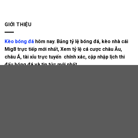
GIỚI THIỆU
Kèo bóng đá
hôm nay. Bảng tỷ lệ bóng đá, kèo nhà cái
Mig8 trực tiếp mới nhất, Xem tỷ lệ cá cược châu Âu,
châu Á, tài xỉu trực tuyến chính xác, cập nhập lịch thi
đấu bóng đá và tin tức mới nhất.
Kèo bóng đá
hôm nay. Bảng tỷ lệ bóng đá kèo nhà cái