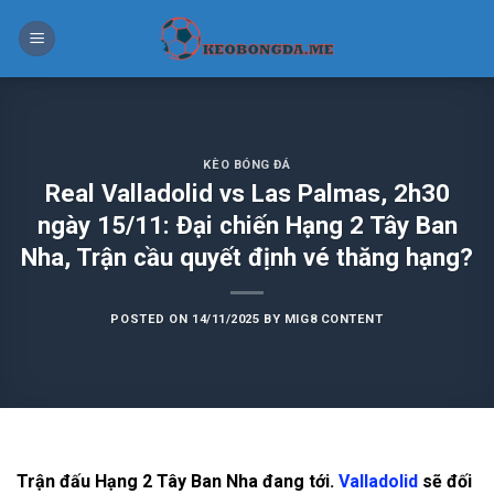
Skip
to
content
KÈO BÓNG ĐÁ
Real Valladolid vs Las Palmas, 2h30
ngày 15/11: Đại chiến Hạng 2 Tây Ban
Nha, Trận cầu quyết định vé thăng hạng?
POSTED ON
14/11/2025
BY
MIG8 CONTENT
Trận đấu Hạng 2 Tây Ban Nha đang tới.
Valladolid
sẽ đối