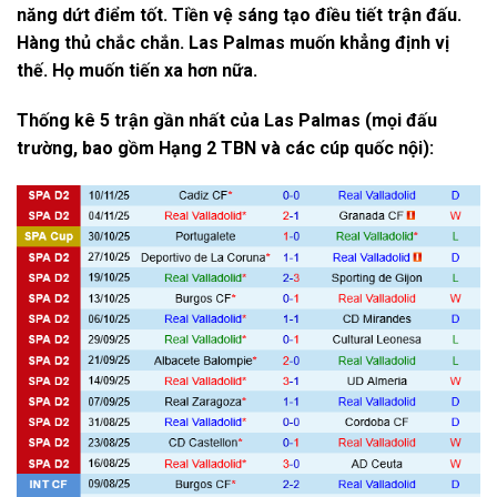
năng dứt điểm tốt. Tiền vệ sáng tạo điều tiết trận đấu.
Hàng thủ chắc chắn.
Las Palmas
muốn khẳng định vị
thế. Họ muốn tiến xa hơn nữa.
Thống kê 5 trận gần nhất của Las Palmas (mọi đấu
trường, bao gồm Hạng 2 TBN và các cúp quốc nội):