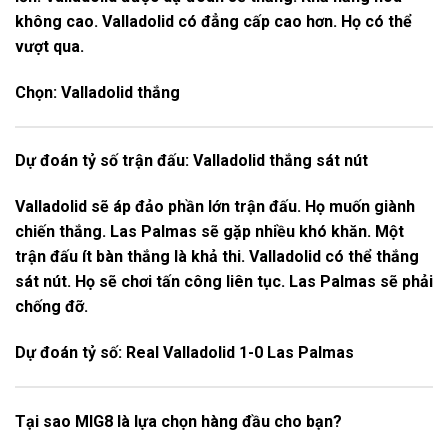
không cao.
Valladolid
có đẳng cấp cao hơn. Họ có thể
vượt qua.
Chọn: Valladolid thắng
Dự đoán tỷ số trận đấu: Valladolid thắng sát nút
Valladolid
sẽ áp đảo phần lớn trận đấu. Họ muốn giành
chiến thắng.
Las Palmas
sẽ gặp nhiều khó khăn. Một
trận đấu ít bàn thắng là khả thi.
Valladolid
có thể thắng
sát nút. Họ sẽ chơi tấn công liên tục.
Las Palmas
sẽ phải
chống đỡ.
Dự đoán tỷ số: Real Valladolid 1-0 Las Palmas
Tại sao MIG8 là lựa chọn hàng đầu cho bạn?