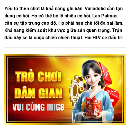
Yếu tố then chốt là khả năng ghi bàn.
Valladolid
cần tận
dụng cơ hội. Họ có thể bỏ lỡ nhiều cơ hội.
Las Palmas
cần sự tập trung cao độ. Họ phải hạn chế tối đa sai lầm.
Khả năng kiểm soát khu vực giữa sân quan trọng. Trận
đấu này sẽ là cuộc chiến chiến thuật. Hai HLV sẽ đấu trí.