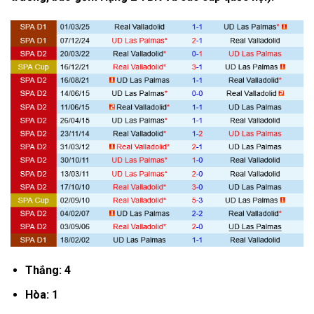
Thắng: 4
Hòa: 1