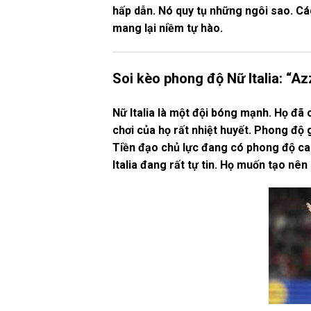
hấp dẫn. Nó quy tụ những ngôi sao. Các
mang lại niềm tự hào.
Soi kèo phong độ Nữ Italia: “Az
Nữ Italia là một đội bóng mạnh. Họ đã c
chơi của họ rất nhiệt huyết. Phong độ g
Tiền đạo chủ lực đang có phong độ ca
Italia đang rất tự tin. Họ muốn tạo nên 