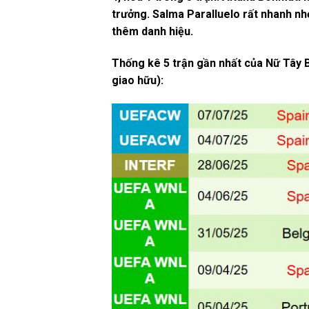
trưởng. Salma Paralluelo rất nhanh n
thêm danh hiệu.
Thống kê 5 trận gần nhất của Nữ Tây 
giao hữu):