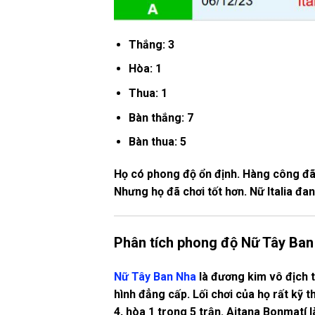
Thắng: 3
Hòa: 1
Thua: 1
Bàn thắng: 7
Bàn thua: 5
Họ có phong độ ổn định. Hàng công đã c
Nhưng họ đã chơi tốt hơn. Nữ Italia đa
Phân tích phong độ Nữ Tây Ban 
Nữ Tây Ban Nha
là đương kim vô địch t
hình đẳng cấp. Lối chơi của họ rất kỹ
4, hòa 1 trong 5 trận. Aitana Bonmatí 