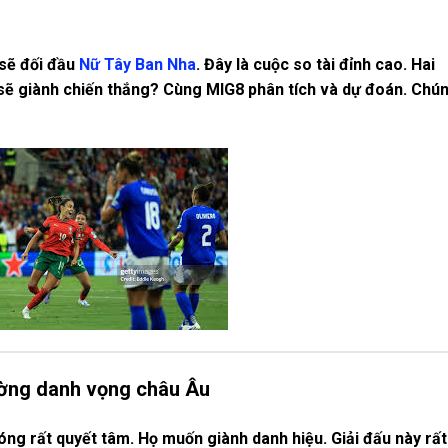
 sẽ đối đầu
Nữ Tây Ban Nha
. Đây là cuộc so tài đỉnh cao. Hai
sẽ giành chiến thắng? Cùng MIG8 phân tích và dự đoán. Chú
ường danh vọng châu Âu
bóng rất quyết tâm. Họ muốn giành danh hiệu. Giải đấu này rất