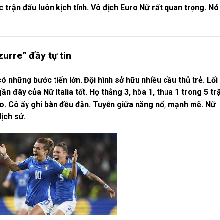
 trận đấu luôn kịch tính. Vô địch Euro Nữ rất quan trọng. Nó
zurre” đầy tự tin
ó những bước tiến lớn. Đội hình sở hữu nhiều cầu thủ trẻ. Lối
ần đây của Nữ Italia tốt. Họ thắng 3, hòa 1, thua 1 trong 5 tr
o. Cô ấy ghi bàn đều đặn. Tuyến giữa năng nổ, mạnh mẽ. Nữ
lịch sử.