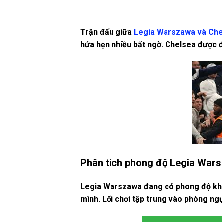
Trận đấu giữa
Legia Warszawa và Ch
hứa hẹn nhiều bất ngờ. Chelsea được đ
Phân tích phong độ Legia War
Legia Warszawa đang có phong độ khá t
mình. Lối chơi tập trung vào phòng ng