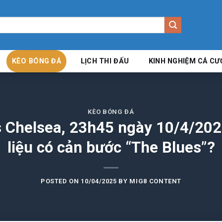
KÈO BÓNG ĐÁ
LỊCH THI ĐẤU
KINH NGHIỆM CÁ CƯ
KÈO BÓNG ĐÁ
 Chelsea, 23h45 ngày 10/4/2025
liệu có cản bước “The Blues”?
POSTED ON
10/04/2025
BY
MIG8 CONTENT