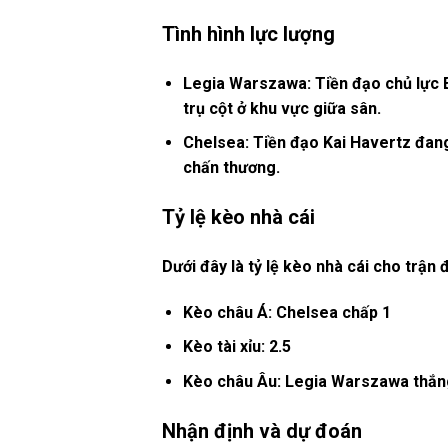
Tình hình lực lượng
Legia Warszawa:
Tiền đạo chủ lực 
trụ cột ở khu vực giữa sân.
Chelsea:
Tiền đạo Kai Havertz đang 
chấn thương.
Tỷ lệ kèo nhà cái
Dưới đây là tỷ lệ kèo nhà cái cho trậ
Kèo châu Á: Chelsea chấp 1
Kèo tài xỉu: 2.5
Kèo châu Âu: Legia Warszawa thắng
Nhận định và dự đoán