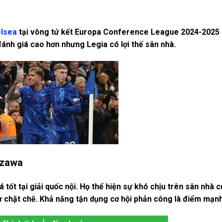
elsea
tại vòng tứ kết Europa Conference League 2024-2025
ánh giá cao hơn nhưng Legia có lợi thế sân nhà.
szawa
ốt tại giải quốc nội. Họ thể hiện sự khó chịu trên sân nhà c
ự chặt chẽ. Khả năng tận dụng cơ hội phản công là điểm mạnh