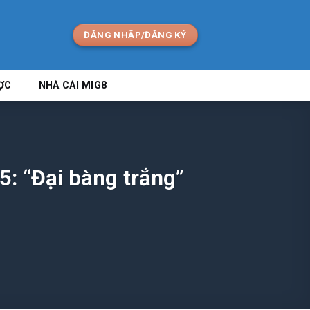
ĐĂNG NHẬP/ĐĂNG KÝ
ỢC
NHÀ CÁI MIG8
: “Đại bàng trắng”