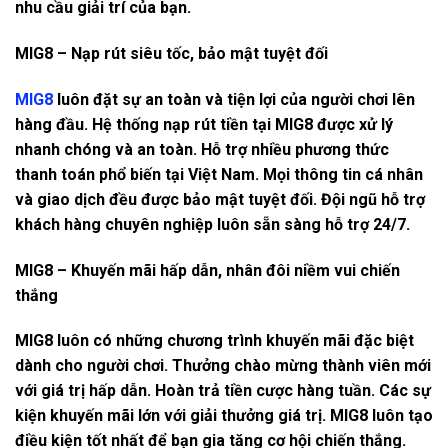
nhu cầu giải trí của bạn.
MIG8 – Nạp rút siêu tốc, bảo mật tuyệt đối
MIG8
luôn đặt sự an toàn và tiện lợi của người chơi lên
hàng đầu. Hệ thống nạp rút tiền tại MIG8 được xử lý
nhanh chóng và an toàn. Hỗ trợ nhiều phương thức
thanh toán phổ biến tại Việt Nam. Mọi thông tin cá nhân
và giao dịch đều được bảo mật tuyệt đối. Đội ngũ hỗ trợ
khách hàng chuyên nghiệp luôn sẵn sàng hỗ trợ 24/7.
MIG8 – Khuyến mãi hấp dẫn, nhân đôi niềm vui chiến
thắng
MIG8 luôn có những chương trình khuyến mãi đặc biệt
dành cho người chơi. Thưởng chào mừng thành viên mới
với giá trị hấp dẫn. Hoàn trả tiền cược hàng tuần. Các sự
kiện khuyến mãi lớn với giải thưởng giá trị. MIG8 luôn tạo
điều kiện tốt nhất để bạn gia tăng cơ hội chiến thắng.