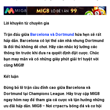
Lời khuyên từ chuyên gia
Trận đấu giữa
Barcelona và Dortmund
hứa hẹn sẽ rất
hấp dẫn. Barcelona có lợi thế sân nhà nhưng Dortmund
là đối thủ không dễ chơi. Hãy cân nhắc kỹ lưỡng các
thông tin trước khi đưa ra quyết định đặt cược. Chúc
bạn may mắn và có những giây phút giải trí tuyệt vời
cùng MIG8!
Kết luận
Đừng bỏ lỡ trận cầu đỉnh cao giữa Barcelona và
Dortmund tại Champions League. Hãy truy cập MIG8
ngay hôm nay để tham gia cá cược và tận hưởng những
ưu đãi hấp dẫn. MIG8 – Nơi страсть bóng đá và cơ hội