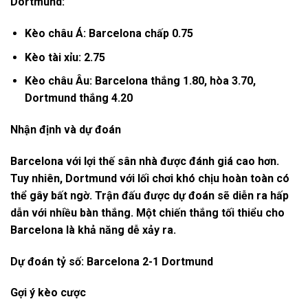
Dortmund:
Kèo châu Á: Barcelona chấp 0.75
Kèo tài xỉu: 2.75
Kèo châu Âu: Barcelona thắng 1.80, hòa 3.70,
Dortmund thắng 4.20
Nhận định và dự đoán
Barcelona với lợi thế sân nhà được đánh giá cao hơn.
Tuy nhiên, Dortmund với lối chơi khó chịu hoàn toàn có
thể gây bất ngờ. Trận đấu được dự đoán sẽ diễn ra hấp
dẫn với nhiều bàn thắng. Một chiến thắng tối thiểu cho
Barcelona là khả năng dễ xảy ra.
Dự đoán tỷ số:
Barcelona 2-1 Dortmund
Gợi ý kèo cược