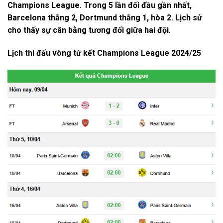
Champions League. Trong 5 lần đối đầu gần nhất,
Barcelona thắng 2, Dortmund thắng 1, hòa 2. Lịch sử
cho thấy sự cân bằng tương đối giữa hai đội.
Lịch thi đấu vòng tứ kết Champions League 2024/25