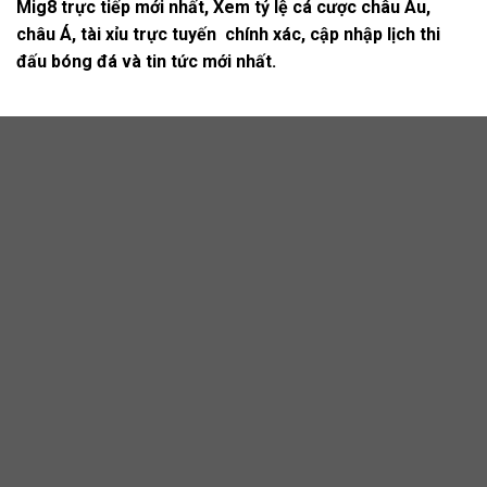
Mig8 trực tiếp mới nhất, Xem tỷ lệ cá cược châu Âu,
châu Á, tài xỉu trực tuyến chính xác, cập nhập lịch thi
đấu bóng đá và tin tức mới nhất.
Kèo bóng đá
hôm nay. Bảng tỷ lệ bóng đá kèo nhà cái
Mig8 trực tiếp mới nhất, Xem tỷ lệ cá cược châu Âu,
châu Á, tài xỉu trực tuyến đêm nay chính xác, cập nhập
lịch thi đấu bóng đá và tin tức mới nhất.