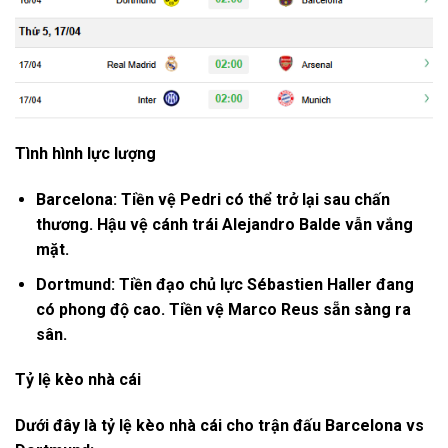
Tình hình lực lượng
Barcelona:
Tiền vệ Pedri có thể trở lại sau chấn
thương. Hậu vệ cánh trái Alejandro Balde vẫn vắng
mặt.
Dortmund:
Tiền đạo chủ lực Sébastien Haller đang
có phong độ cao. Tiền vệ Marco Reus sẵn sàng ra
sân.
Tỷ lệ kèo nhà cái
Dưới đây là tỷ lệ kèo nhà cái cho trận đấu Barcelona vs