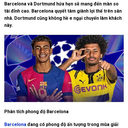
Barcelona và Dortmund hứa hẹn sẽ mang đến màn so
tài đỉnh cao. Barcelona quyết tâm giành lợi thế trên sân
nhà. Dortmund cũng không hề e ngại chuyến làm khách
này.
Phân tích phong độ Barcelona
Barcelona
đang có phong độ ấn tượng trong mùa giải