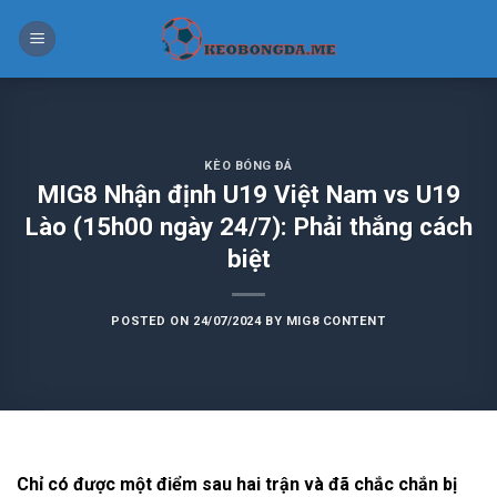
Skip
to
content
KÈO BÓNG ĐÁ
MIG8 Nhận định U19 Việt Nam vs U19
Lào (15h00 ngày 24/7): Phải thắng cách
biệt
POSTED ON
24/07/2024
BY
MIG8 CONTENT
Chỉ có được một điểm sau hai trận và đã chắc chắn bị