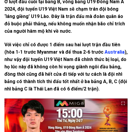
Ở lượt đấu cuối tại bảng B, vòng bảng U19 Đông Nam Á
2024, đội tuyển U19 Việt Nam sẽ chạm trán đội bóng
‘láng giềng’ U19 Lào. Đây là trận đấu mà đoàn quân áo
đỏ buộc phải thắng, nếu không muốn nhận bão chỉ trích
của người hâm mộ khi về nước.
Với việc chỉ có được 1 điểm sau hai lượt trận đầu tiên
(hòa 1-1 trước Myanmar và để thua 2-6 trước
Australia
),
như vậy đội tuyển U19 Việt Nam đã chính thức bị loại, do
họ lúc này đã không còn hi vọng giành ngôi đầu bảng,
đồng thời cũng đã hết cửa đi tiếp với tư cách là đội nhì
bảng có thành tích thi đấu tốt nhất ở ba bảng A, B, C (đội
nhì bảng C là Thái Lan đã có 6 điểm/2 trận).