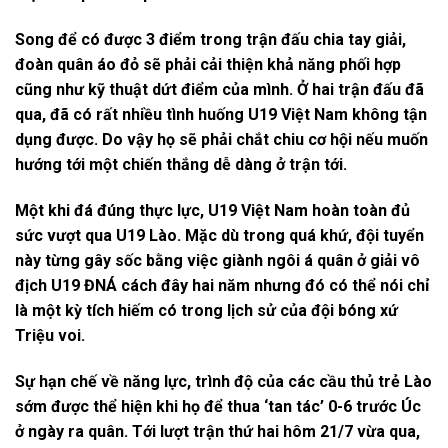
Song để có được 3 điểm trong trận đấu chia tay giải,
đoàn quân áo đỏ sẽ phải cải thiện khả năng phối hợp
cũng như kỹ thuật dứt điểm của mình. Ở hai trận đấu đã
qua, đã có rất nhiều tình huống U19 Việt Nam không tận
dụng được. Do vậy họ sẽ phải chắt chiu cơ hội nếu muốn
hướng tới một chiến thắng dễ dàng ở trận tới.
Một khi đá đúng thực lực, U19 Việt Nam hoàn toàn đủ
sức vượt qua U19 Lào. Mặc dù trong quá khứ, đội tuyển
này từng gây sốc bằng việc giành ngôi á quân ở giải vô
địch U19 ĐNÁ cách đây hai năm nhưng đó có thể nói chỉ
là một kỳ tích hiếm có trong lịch sử của đội bóng xứ
Triệu voi.
Sự hạn chế về năng lực, trình độ của các cầu thủ trẻ Lào
sớm được thể hiện khi họ để thua ‘tan tác’ 0-6 trước Úc
ở ngày ra quân. Tới lượt trận thứ hai hôm 21/7 vừa qua,