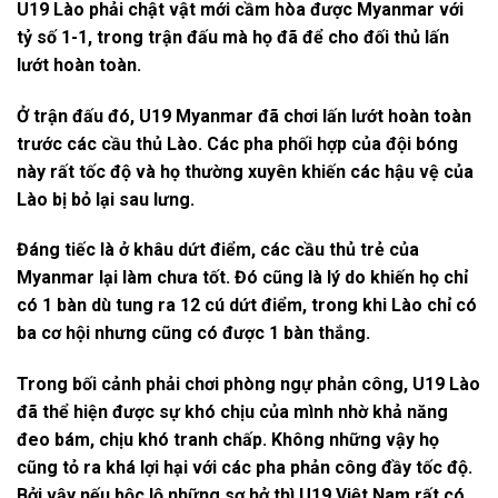
U19 Lào phải chật vật mới cầm hòa được Myanmar với
tỷ số 1-1, trong trận đấu mà họ đã để cho đối thủ lấn
lướt hoàn toàn.
Ở trận đấu đó, U19 Myanmar đã chơi lấn lướt hoàn toàn
trước các cầu thủ Lào. Các pha phối hợp của đội bóng
này rất tốc độ và họ thường xuyên khiến các hậu vệ của
Lào bị bỏ lại sau lưng.
Đáng tiếc là ở khâu dứt điểm, các cầu thủ trẻ của
Myanmar lại làm chưa tốt. Đó cũng là lý do khiến họ chỉ
có 1 bàn dù tung ra 12 cú dứt điểm, trong khi Lào chỉ có
ba cơ hội nhưng cũng có được 1 bàn thắng.
Trong bối cảnh phải chơi phòng ngự phản công, U19 Lào
đã thể hiện được sự khó chịu của mình nhờ khả năng
đeo bám, chịu khó tranh chấp. Không những vậy họ
cũng tỏ ra khá lợi hại với các pha phản công đầy tốc độ.
Bởi vậy nếu bộc lộ những sơ hở thì U19 Việt Nam rất có