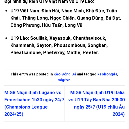
Đội hình dự kiến U19 Việt Nam vs U19 Lào:
U19 Việt Nam: Đình Hải, Nhạc Minh, Khả Đức, Tuấn
Khải, Thắng Long, Ngọc Chiến, Quang Dũng, Bá Đạt,
Công Phương, Hữu Tuấn, Long Vũ.
U19 Lào: Soulilak, Xayasouk, Chanthavisouk,
Khammanh, Sayton, Phousomboun, Songkan,
Pheatsamone, Phetvixay, Mathe, Peeter.
This entry was posted in
Kèo Bóng Đá
and tagged
keobongda
,
mig8vn
.
MIG8 Nhận định Lugano vs
MIG8 Nhận định U19 Italia
Fenerbahce 1h30 ngày 24/7
vs U19 Tây Ban Nha 20h00
(Champions League
ngày 25/7 (U19 châu Âu
2024/25)
2024)