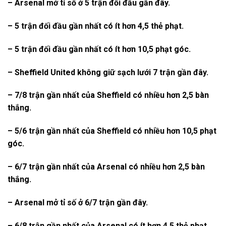
– Arsenal mở tỉ số ở 5 trận đối đầu gần đây.
– 5 trận đối đầu gần nhất có ít hơn 4,5 thẻ phạt.
– 5 trận đối đầu gần nhất có ít hơn 10,5 phạt góc.
– Sheffield United không giữ sạch lưới 7 trận gần đây.
– 7/8 trận gần nhất của Sheffield có nhiều hơn 2,5 bàn
thắng.
– 5/6 trận gần nhất của Sheffield có nhiều hơn 10,5 phạt
góc.
– 6/7 trận gần nhất của Arsenal có nhiều hơn 2,5 bàn
thắng.
– Arsenal mở tỉ số ở 6/7 trận gần đây.
– 6/8 trận gần nhất của Arsenal có ít hơn 4,5 thẻ phạt.