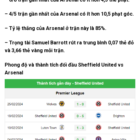
– 4/5 trận gần nhất của Arsenal có ít hơn 10,5 phạt góc.
– Tỷ lệ thắng của Arsenal ở trận này là 85%.
– Trọng tài Samuel Barrott rút ra trung bình 0,07 thẻ đỏ
và 3,66 thẻ vàng mỗi trận.
Phong độ và thành tích đối đầu Sheffield United vs
Arsenal