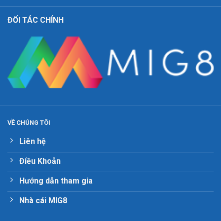
ĐỐI TÁC CHÍNH
VỀ CHÚNG TÔI
Liên hệ
Điều Khoản
Hướng dẫn tham gia
Nhà cái MIG8