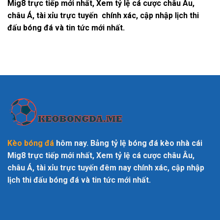
Mig8 trực tiếp mới nhất, Xem tỷ lệ cá cược châu Âu,
châu Á, tài xỉu trực tuyến chính xác, cập nhập lịch thi
đấu bóng đá và tin tức mới nhất.
Kèo bóng đá
hôm nay. Bảng tỷ lệ bóng đá kèo nhà cái
Mig8 trực tiếp mới nhất, Xem tỷ lệ cá cược châu Âu,
châu Á, tài xỉu trực tuyến đêm nay chính xác, cập nhập
lịch thi đấu bóng đá và tin tức mới nhất.