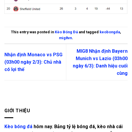
This entry was posted in
Kèo Bóng Đá
and tagged
keobongda
,
mig8vn
.
MIG8 Nhận định Bayern
Nhận định Monaco vs PSG
Munich vs Lazio (03h00
(03h00 ngày 2/3): Chủ nhà
ngày 6/3): Danh hiệu cuối
có lợi thế
cùng
GIỚI THIỆU
Kèo bóng đá
hôm nay. Bảng tỷ lệ bóng đá, kèo nhà cái