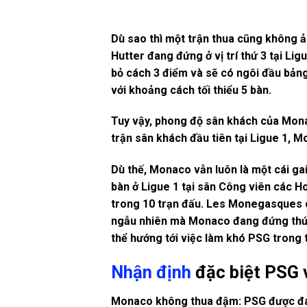
Dù sao thì một trận thua cũng không 
Hutter đang đứng ở vị trí thứ 3 tại L
bỏ cách 3 điểm và sẽ có ngôi đầu bảng
với khoảng cách tối thiểu 5 bàn.
Tuy vậy, phong độ sân khách của Mona
trận sân khách đầu tiên tại Ligue 1, Mo
Dù thế, Monaco vẫn luôn là một cái ga
bàn ở Ligue 1 tại sân Công viên các 
trong 10 trạn đấu. Les Monegasques c
ngẫu nhiên mà Monaco đang đứng thứ 3
thể hướng tới việc làm khó PSG trong t
Nhận định
đặc biệt PSG
Monaco không thua đậm:
PSG được đán