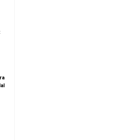
t
ra
al