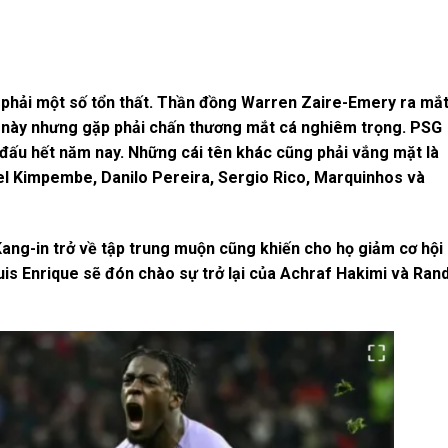
 phải một số tổn thất. Thần đồng Warren Zaire-Emery ra mắ
tế này nhưng gặp phải chấn thương mắt cá nghiêm trọng. PSG
 đấu hết năm nay. Những cái tên khác cũng phải vắng mặt là
 Kimpembe, Danilo Pereira, Sergio Rico, Marquinhos và
ang-in trở về tập trung muộn cũng khiến cho họ giảm cơ hội 
uis Enrique sẽ đón chào sự trở lại của Achraf Hakimi và Rand