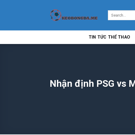
Skip
to
content
TIN TỨC THỂ THAO
Nhận định PSG vs M