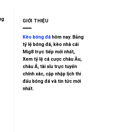
ng
GIỚI THIỆU
Kèo bóng đá
hôm nay. Bảng
tỷ lệ bóng đá, kèo nhà cái
Mig8 trực tiếp mới nhất,
Xem tỷ lệ cá cược châu Âu,
châu Á, tài xỉu trực tuyến
chính xác, cập nhập lịch thi
đấu bóng đá và tin tức mới
nhất.