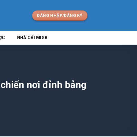
ĐĂNG NHẬP/ĐĂNG KÝ
ỢC
NHÀ CÁI MIG8
chiến nơi đỉnh bảng