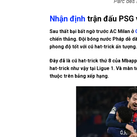
Nhận định
trận đấu PSG
Sau thất bại bất ngờ trước AC Milan ở
chiến thắng. Đội bóng nước Pháp dễ dà
phong độ tốt với cú hat-trick ấn tượng.
Đây đã là cú hat-trick thứ 8 của Mbapp
hat-trick như vậy tại Ligue 1. Và màn 
thuộc trên bảng xếp hạng.