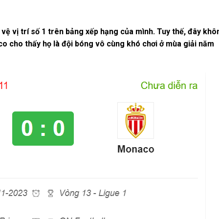
ệ vị trí số 1 trên bảng xếp hạng của mình. Tuy thế, đây khô
co cho thấy họ là đội bóng vô cùng khó chơi ở mùa giải năm