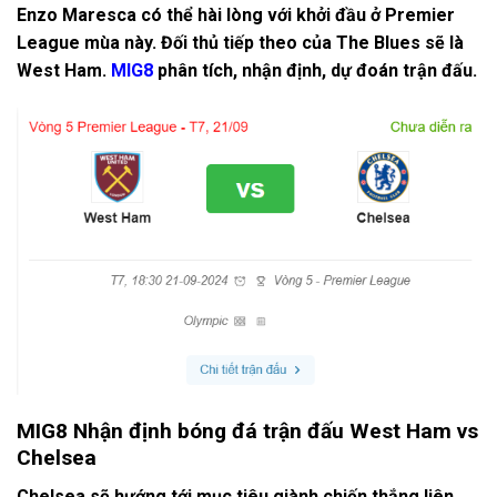
Enzo Maresca có thể hài lòng với khởi đầu ở Premier
League mùa này. Đối thủ tiếp theo của The Blues sẽ là
West Ham.
MIG8
phân tích, nhận định, dự đoán trận đấu.
MIG8 Nhận định bóng đá trận đấu West Ham vs
Chelsea
Chelsea sẽ hướng tới mục tiêu giành chiến thắng liên