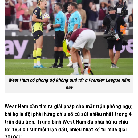
West Ham có phong độ không quá tốt ở Premier League năm
nay
West Ham cần tìm ra giải pháp cho mặt trận phòng ngự,
khi họ là đội phải hứng chịu số cú sút nhiều nhất trong 4
trận đầu tiên. Trung bình West Ham đã phải hứng chịu
tới 18,3 cú sút mỗi trận đấu, nhiều nhất kể từ mùa giải
2010/11.