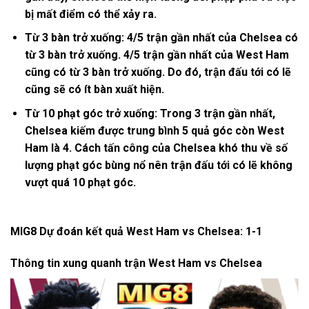
bị mất điểm có thể xảy ra.
Từ 3 bàn trở xuống:
4/5 trận gần nhất của Chelsea có
từ 3 bàn trở xuống. 4/5 trận gần nhất của West Ham
cũng có từ 3 bàn trở xuống. Do đó, trận đấu tới có lẽ
cũng sẽ có ít bàn xuất hiện.
Từ 10 phạt góc trở xuống:
Trong 3 trận gần nhất,
Chelsea kiếm được trung bình 5 quả góc còn West
Ham là 4. Cách tấn công của Chelsea khó thu về số
lượng phạt góc bùng nổ nên trận đấu tới có lẽ không
vượt quá 10 phạt góc.
MIG8 Dự đoán kết quả West Ham vs Chelsea: 1-1
Thông tin xung quanh trận West Ham vs Chelsea