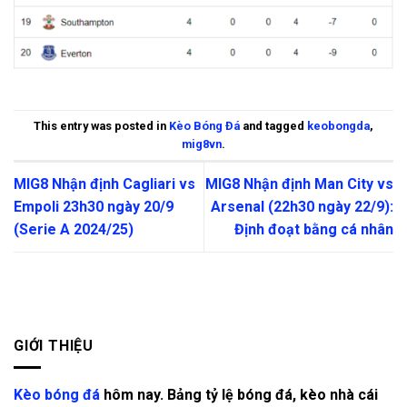
This entry was posted in
Kèo Bóng Đá
and tagged
keobongda
,
mig8vn
.
MIG8 Nhận định Cagliari vs
MIG8 Nhận định Man City vs
Empoli 23h30 ngày 20/9
Arsenal (22h30 ngày 22/9):
(Serie A 2024/25)
Định đoạt bằng cá nhân
GIỚI THIỆU
Kèo bóng đá
hôm nay. Bảng tỷ lệ bóng đá, kèo nhà cái