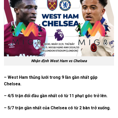
Nhận định West Ham vs Chelsea
– West Ham thủng lưới trong 9 lần gần nhất gặp
Chelsea.
– 4/5 trận đối đầu gần nhất có từ 11 phạt góc trở lên.
– 5/7 trận gần nhất của Chelsea có từ 2 bàn trở xuống.