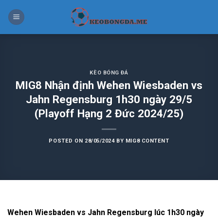
Skip
to
content
KÈO BÓNG ĐÁ
MIG8 Nhận định Wehen Wiesbaden vs
Jahn Regensburg 1h30 ngày 29/5
(Playoff Hạng 2 Đức 2024/25)
POSTED ON
28/05/2024
BY
MIG8 CONTENT
Wehen Wiesbaden vs Jahn Regensburg lúc 1h30 ngày