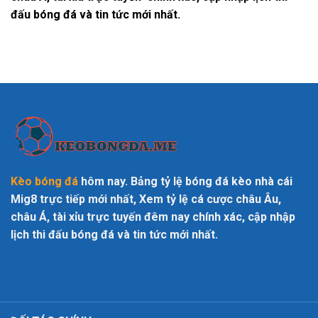
đấu bóng đá và tin tức mới nhất.
Kèo bóng đá
hôm nay. Bảng tỷ lệ bóng đá kèo nhà cái
Mig8 trực tiếp mới nhất, Xem tỷ lệ cá cược châu Âu,
châu Á, tài xỉu trực tuyến đêm nay chính xác, cập nhập
lịch thi đấu bóng đá và tin tức mới nhất.