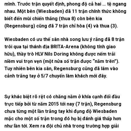
mình. Trước trận quyết định, phong độ cả hai … tệ ngang
nhau. Một bên (Wiesbaden) đã 11 trận chính thức không
biết đến mùi chiến thắng (thua 8) còn bên kia
(Regensburg) cũng đã 7 trận chỉ hòa (4) và thua (3).
Wiesbaden có ưu thế sân nhà song lưu ý rằng đã 8 trận
trôi qua tại thánh địa BRITA-Arena (không tính giao
hữu), thầy trò HLV Nils Doring không được nếm trải
niềm vui trọn vẹn (một nửa số trận được “nằm trên”).
Tuy nhiên bên kia sân, Regensburg cũng đã lâm vào
cảnh trắng tay ở 5/7 chuyến làm khách mới đây.
Sự khác biệt rõ rệt có chăng nằm ở khía cạnh đối đầu
trực tiếp bởi từ năm 2015 tới nay (7 trận), Regensburg
chưa từng một lần trắng tay khi đụng độ Wiesbaden
mặc cho một số trận trong đó họ bị đánh giá thấp hơn
như lần tới. Xem ra đội chủ nhà trong trường hợp giải