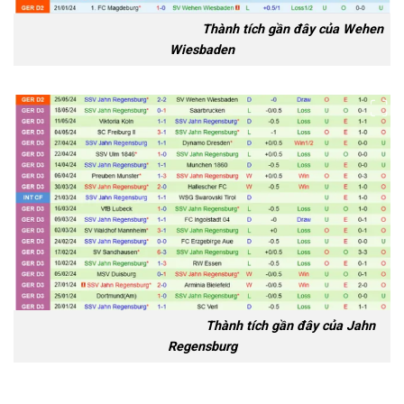
Thành tích gần đây của Wehen
Wiesbaden
Thành tích gần đây của Jahn
Regensburg