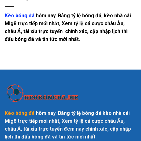
Kèo bóng đá
hôm nay. Bảng tỷ lệ bóng đá, kèo nhà cái
Mig8 trực tiếp mới nhất, Xem tỷ lệ cá cược châu Âu,
châu Á, tài xỉu trực tuyến chính xác, cập nhập lịch thi
đấu bóng đá và tin tức mới nhất.
Kèo bóng đá
hôm nay. Bảng tỷ lệ bóng đá kèo nhà cái
Mig8 trực tiếp mới nhất, Xem tỷ lệ cá cược châu Âu,
châu Á, tài xỉu trực tuyến đêm nay chính xác, cập nhập
lịch thi đấu bóng đá và tin tức mới nhất.