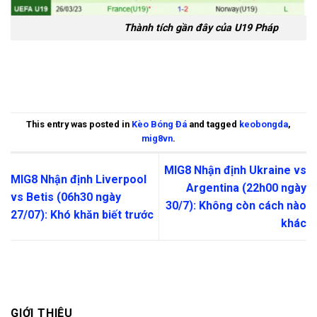
Thành tích gần đây của U19 Pháp
This entry was posted in
Kèo Bóng Đá
and tagged
keobongda
,
mig8vn
.
MIG8 Nhận định Ukraine vs
MIG8 Nhận định Liverpool
Argentina (22h00 ngày
vs Betis (06h30 ngày
30/7): Không còn cách nào
27/07): Khó khăn biết trước
khác
GIỚI THIỆU