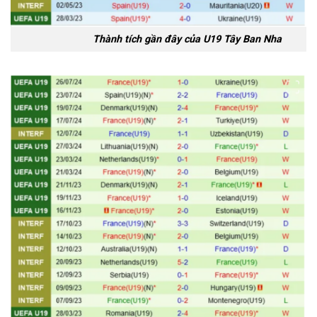
Thành tích gần đây của U19 Tây Ban Nha