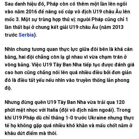
Sau danh hiệu đó, Pháp còn có thêm một lần lên ngôi
vào năm 2016 để nâng số cúp vô địch U19 châu Âu lên
mốc 3. Một sự trùng hợp thú vị: người Pháp cũng chỉ 1
lần thất bại ở chung kết giải U19 châu Âu (năm 2013
trước
Serbia
).
Nhìn chung tương quan thực lực giữa đôi bên là khá cân
bằng, hai đội chẳng còn lạ gì nhau vì vừa chạm trán ở
vòng bảng. Việc U19 Tây Ban Nha tiếp tục được đánh giá
cao hơn cũng chẳng nói lên quá nhiều điều bởi đơn giản
đó là điều tất yếu nếu nhìn vào truyền thống lẫn phong
độ.
Nhưng đừng quên U19 Tây Ban Nha vừa trải qua 120
phút mệt nhọc với Italia (đội vô địch năm ngoái). Trong
khi U19 Pháp dù chỉ thắng 1-0 trước Ukraine nhưng thực
tế họ không gặp quá nhiều khó khăn và mấu chốt nằm ở
khâu dứt điểm mà thôi.