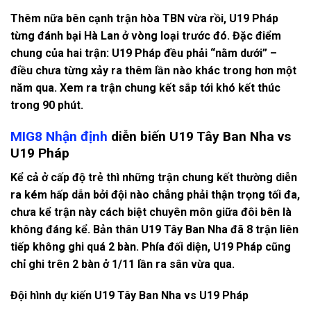
Thêm nữa bên cạnh trận hòa TBN vừa rồi, U19 Pháp
từng đánh bại Hà Lan ở vòng loại trước đó. Đặc điểm
chung của hai trận: U19 Pháp đều phải “nằm dưới” –
điều chưa từng xảy ra thêm lần nào khác trong hơn một
năm qua. Xem ra trận chung kết sắp tới khó kết thúc
trong 90 phút.
MIG8 Nhận định
diễn biến U19 Tây Ban Nha vs
U19 Pháp
Kể cả ở cấp độ trẻ thì những trận chung kết thường diễn
ra kém hấp dẫn bởi đội nào chẳng phải thận trọng tối đa,
chưa kể trận này cách biệt chuyên môn giữa đôi bên là
không đáng kể. Bản thân U19 Tây Ban Nha đã 8 trận liên
tiếp không ghi quá 2 bàn. Phía đối diện, U19 Pháp cũng
chỉ ghi trên 2 bàn ở 1/11 lần ra sân vừa qua.
Đội hình dự kiến U19 Tây Ban Nha vs U19 Pháp