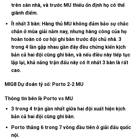
trên sân nhà, và trước MU thiếu ổn định họ có thể
giành điểm.
Ít nhất 3 bàn:
Hàng thủ MU không đảm bảo sự chắc
chắn ở mùa giải năm nay, nhưng hàng công của họ
hoàn toàn có cơ hội ghi bàn trước đội chủ nhà. 3
trong 4 lần gặp nhau gần đây đều chứng kiến kịch
bản cả hai đội cùng ghi bàn, và nếu điều này tiếp tục
lặp lại, khả năng trận đấu này có ít nhất 3 bàn là rất
cao.
MIG8 Dự đoán tỷ số: Porto 2-2 MU
Thông tin bên lề Porto vs MU
3 trong 4 trận gần nhất giữa hai đội xuất hiện kịch
bản cả hai đội cùng ghi bàn.
Porto thắng 6 trong 7 vòng đầu tiên ở giải đấu quốc
nội.