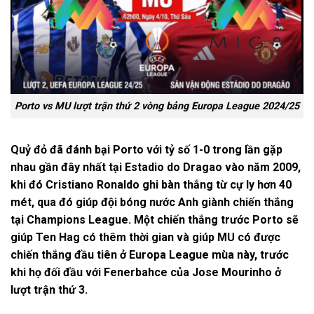
Porto vs MU lượt trận thứ 2 vòng bảng Europa League 2024/25
Quỷ đỏ đã đánh bại Porto với tỷ số 1-0 trong lần gặp
nhau gần đây nhất tại Estadio do Dragao vào năm 2009,
khi đó Cristiano Ronaldo ghi bàn thắng từ cự ly hơn 40
mét, qua đó giúp đội bóng nước Anh giành chiến thắng
tại Champions League. Một chiến thắng trước Porto sẽ
giúp Ten Hag có thêm thời gian và giúp MU có được
chiến thắng đầu tiên ở Europa League mùa này, trước
khi họ đối đầu với Fenerbahce của Jose Mourinho ở
lượt trận thứ 3.