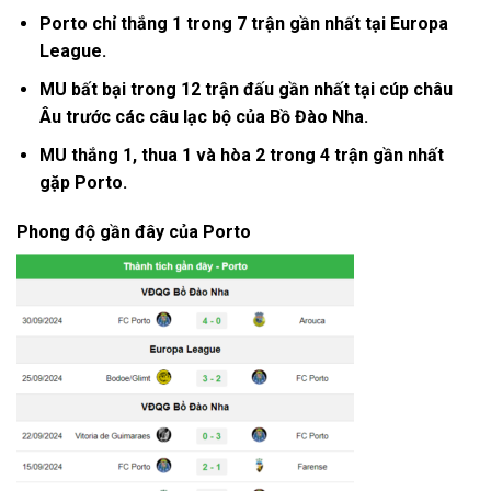
Porto chỉ thắng 1 trong 7 trận gần nhất tại Europa
League.
MU bất bại trong 12 trận đấu gần nhất tại cúp châu
Âu trước các câu lạc bộ của Bồ Đào Nha.
MU thắng 1, thua 1 và hòa 2 trong 4 trận gần nhất
gặp Porto.
Phong độ gần đây của Porto