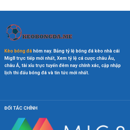
Kèo bóng đá
hôm nay. Bảng tỷ lệ bóng đá kèo nhà cái
Mig8 trực tiếp mới nhất, Xem tỷ lệ cá cược châu Âu,
châu Á, tài xỉu trực tuyến đêm nay chính xác, cập nhập
lịch thi đấu bóng đá và tin tức mới nhất.
ĐỐI TÁC CHÍNH