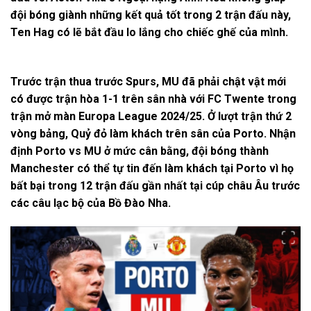
đội bóng giành những kết quả tốt trong 2 trận đấu này,
Ten Hag có lẽ bắt đầu lo lắng cho chiếc ghế của mình.
Trước trận thua trước Spurs, MU đã phải chật vật mới
có được trận hòa 1-1 trên sân nhà với FC Twente trong
trận mở màn Europa League 2024/25. Ở lượt trận thứ 2
vòng bảng, Quỷ đỏ làm khách trên sân của Porto. Nhận
định Porto vs MU ở mức cân bằng, đội bóng thành
Manchester có thể tự tin đến làm khách tại Porto vì họ
bất bại trong 12 trận đấu gần nhất tại cúp châu Âu trước
các câu lạc bộ của Bồ Đào Nha.