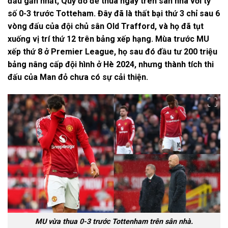
đấu gần nhất, Quỷ đỏ để thua ngay trên sân nhà với tỷ
số 0-3 trước Totteham. Đây đã là thất bại thứ 3 chỉ sau 6
vòng đấu của đội chủ sân Old Trafford, và họ đã tụt
xuống vị trí thứ 12 trên bảng xếp hạng. Mùa trước MU
xếp thứ 8 ở Premier League, họ sau đó đầu tư 200 triệu
bảng nâng cấp đội hình ở Hè 2024, nhưng thành tích thi
đấu của Man đỏ chưa có sự cải thiện.
MU vừa thua 0-3 trước Tottenham trên sân nhà.