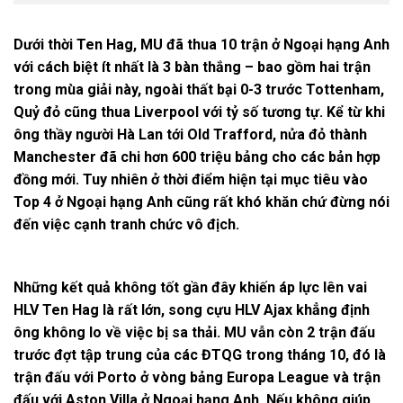
Dưới thời Ten Hag, MU đã thua 10 trận ở Ngoại hạng Anh
với cách biệt ít nhất là 3 bàn thắng – bao gồm hai trận
trong mùa giải này, ngoài thất bại 0-3 trước Tottenham,
Quỷ đỏ cũng thua Liverpool với tỷ số tương tự. Kể từ khi
ông thầy người Hà Lan tới Old Trafford, nửa đỏ thành
Manchester đã chi hơn 600 triệu bảng cho các bản hợp
đồng mới. Tuy nhiên ở thời điểm hiện tại mục tiêu vào
Top 4 ở Ngoại hạng Anh cũng rất khó khăn chứ đừng nói
đến việc cạnh tranh chức vô địch.
Những kết quả không tốt gần đây khiến áp lực lên vai
HLV Ten Hag là rất lớn, song cựu HLV Ajax khẳng định
ông không lo về việc bị sa thải. MU vẫn còn 2 trận đấu
trước đợt tập trung của các ĐTQG trong tháng 10, đó là
trận đấu với Porto ở vòng bảng Europa League và trận
đấu với Aston Villa ở Ngoại hạng Anh. Nếu không giúp