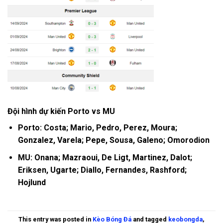
Đội hình dự kiến Porto vs MU
Porto:
Costa; Mario, Pedro, Perez, Moura;
Gonzalez, Varela; Pepe, Sousa, Galeno; Omorodion
MU:
Onana; Mazraoui, De Ligt, Martinez, Dalot;
Eriksen, Ugarte; Diallo, Fernandes, Rashford;
Hojlund
This entry was posted in
Kèo Bóng Đá
and tagged
keobongda
,