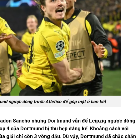
ng trước Atletico để góp mặt ở bán kết
Jadon Sancho nhưng Dortmund vẫn để Leipzig ngược dòng
top 4 của Dortmund bị thu hẹp đáng kể. Khoảng cách với
mùa giải chỉ còn 3 vòng đấu. Dù vậy, Dortmund đã chắc chắn