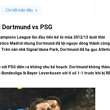
u Dortmund vs PSG
ampions League lần đầu tiên kể từ mùa 2012/13 dưới thời
tletico Madrid nhưng Dortmund đã lội ngược dòng thành công
4. Trên sân nhà Signal Iduna Park, Dortmund đã hạ gục Atleti
ấu với PSG diễn ra không như kế hoạch. Dortmund không thắn
Bundesliga là Bayer Leverkusen với tỉ số 1-1 trước khi bị R