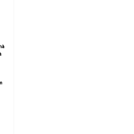
hà
à
âm