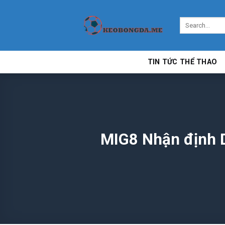
Skip
to
content
TIN TỨC THỂ THAO
MIG8 Nhận định D