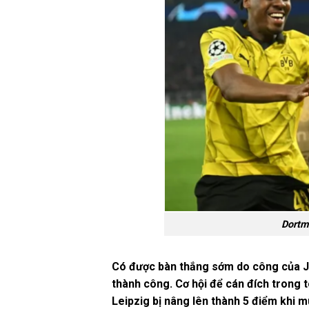
Dortmund ngược dò
Có được bàn thắng sớm do công của 
thành công. Cơ hội để cán đích trong 
Leipzig bị nâng lên thành 5 điểm khi 