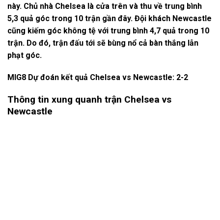
này. Chủ nhà Chelsea là cửa trên và thu về trung bình
5,3 quả góc trong 10 trận gần đây. Đội khách Newcastle
cũng kiếm góc không tệ với trung bình 4,7 quả trong 10
trận. Do đó, trận đấu tới sẽ bùng nổ cả bàn thắng lẫn
phạt góc.
MIG8 Dự đoán kết quả Chelsea vs Newcastle: 2-2
Thông tin xung quanh trận Chelsea vs
Newcastle