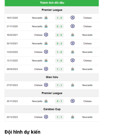
Đội hình dự kiến