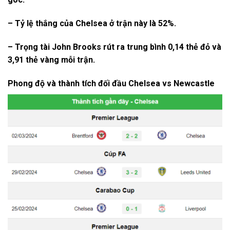
– Tỷ lệ thắng của Chelsea ở trận này là 52%.
– Trọng tài John Brooks rút ra trung bình 0,14 thẻ đỏ và
3,91 thẻ vàng mỗi trận.
Phong độ và thành tích đối đầu Chelsea vs Newcastle