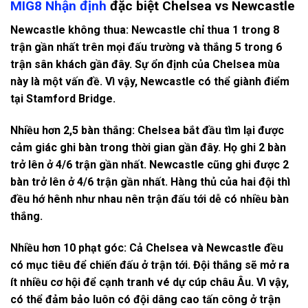
MIG8 Nhận định
đặc biệt Chelsea vs Newcastle
Newcastle không thua: Newcastle chỉ thua 1 trong 8
trận gần nhất trên mọi đấu trường và thắng 5 trong 6
trận sân khách gần đây. Sự ổn định của Chelsea mùa
này là một vấn đề. Vì vậy, Newcastle có thể giành điểm
tại Stamford Bridge.
Nhiều hơn 2,5 bàn thắng:
Chelsea bắt đầu tìm lại được
cảm giác ghi bàn trong thời gian gần đây. Họ ghi 2 bàn
trở lên ở 4/6 trận gần nhất. Newcastle cũng ghi được 2
bàn trở lên ở 4/6 trận gần nhất. Hàng thủ của hai đội thì
đều hớ hênh như nhau nên trận đấu tới dễ có nhiều bàn
thắng.
Nhiều hơn 10 phạt góc:
Cả Chelsea và Newcastle đều
có mục tiêu để chiến đấu ở trận tới. Đội thắng sẽ mở ra
ít nhiều cơ hội để cạnh tranh vé dự cúp châu Âu. Vì vậy,
có thể đảm bảo luôn có đội dâng cao tấn công ở trận