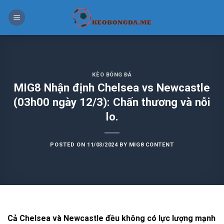
Skip
to
content
KÈO BÓNG ĐÁ
MIG8 Nhận định Chelsea vs Newcastle
(03h00 ngày 12/3): Chấn thương và nỗi
lo.
POSTED ON
11/03/2024
BY
MIG8 CONTENT
Cả Chelsea và Newcastle đều không có lực lượng mạnh