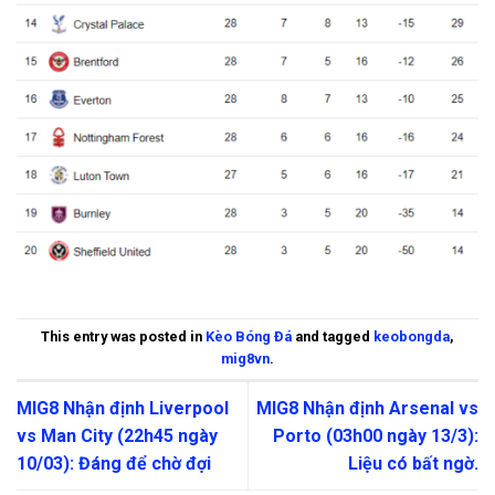
This entry was posted in
Kèo Bóng Đá
and tagged
keobongda
,
mig8vn
.
MIG8 Nhận định Liverpool
MIG8 Nhận định Arsenal vs
vs Man City (22h45 ngày
Porto (03h00 ngày 13/3):
10/03): Đáng để chờ đợi
Liệu có bất ngờ.