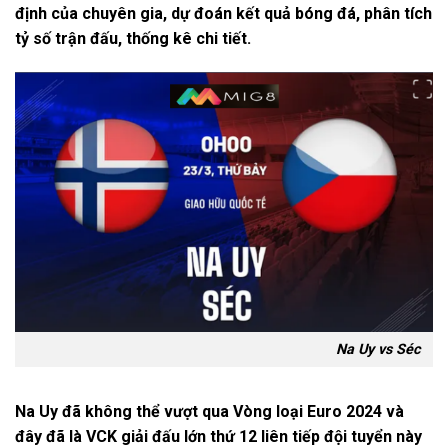
định của chuyên gia, dự đoán kết quả bóng đá, phân tích
tỷ số trận đấu, thống kê chi tiết.
Na Uy vs Séc
Na Uy đã không thể vượt qua Vòng loại Euro 2024 và
đây đã là VCK giải đấu lớn thứ 12 liên tiếp đội tuyển này