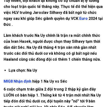
Tuy nhiên, đội khách lại không có sự chuẩn bị lý tưởng
cho loạt trận quốc tế tháng này. Thực tế đó thể hiện qua
việc HLV trường Jaroslav Silhavy đã bất ngờ từ chức
ngay sau khi giúp Séc giành quyền dự VCK
Euro
2024 tại
Đức .
Làm khách trước Na Uy chính là trận ra mắt chính thức
của Ivan Hasek, người được chọn thay Silhavy tạm thời
dẫn dắt Séc. Na Uy đã thắng 4 trận sân nhà gần nhất
trước các đối thủ dưới cơ và không có gì bất ngờ nếu
Haaland cùng các đồng đội có thêm 1 chiến thắng nữa.
Lựa chọn: Na Uy
MIG8 Nhận định
hiệp 1 Na Uy vs Séc
6 cuộc chạm trán giữa 2 đội trong 2 thập kỷ gần đây
LUÔN có bàn hiệp 1. Thống kê từ 4 trận mới nhất Na Uy
tiếp đón đối thủ dưới cơ, đội tuyển này “nổ” tới 9 bàn