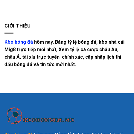
GIỚI THIỆU
Kèo bóng đá
hôm nay. Bảng tỷ lệ bóng đá, kèo nhà cái
Mig8 trực tiếp mới nhất, Xem tỷ lệ cá cược châu Âu,
châu Á, tài xỉu trực tuyến chính xác, cập nhập lịch thi
đấu bóng đá và tin tức mới nhất.