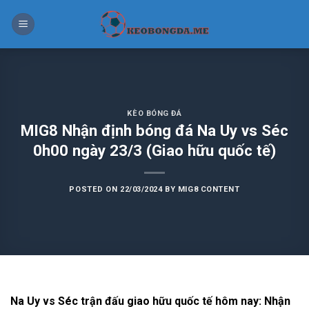
Skip
to
content
KÈO BÓNG ĐÁ
MIG8 Nhận định bóng đá Na Uy vs Séc
0h00 ngày 23/3 (Giao hữu quốc tế)
POSTED ON
22/03/2024
BY
MIG8 CONTENT
Na Uy vs Séc trận đấu giao hữu quốc tế hôm nay: Nhận