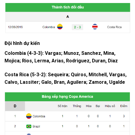
Đội hình dự kiến
Colombia (4-3-3):
Vargas; Munoz, Sanchez, Mina,
Mojica; Rios, Lerma, Arias, Rodriguez, Duran, Diaz
Costa Rica (5-3-2):
Sequeira; Quiros, Mitchell, Vargas,
Calvo, Lassiter; Galo, Bran, Aguilera; Zamora, Ugalde