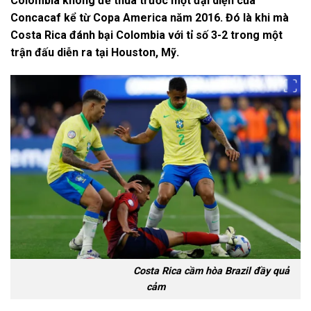
Colombia không để thua trước một đại diện của
Concacaf kể từ Copa America năm 2016. Đó là khi mà
Costa Rica đánh bại Colombia với tỉ số 3-2 trong một
trận đấu diễn ra tại Houston, Mỹ.
Costa Rica cầm hòa Brazil đầy quả
cảm