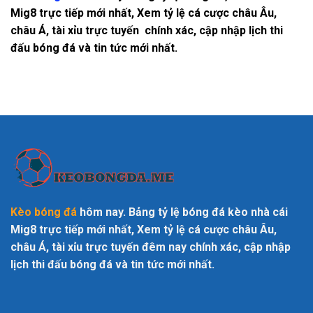
Mig8 trực tiếp mới nhất, Xem tỷ lệ cá cược châu Âu,
châu Á, tài xỉu trực tuyến chính xác, cập nhập lịch thi
đấu bóng đá và tin tức mới nhất.
Kèo bóng đá
hôm nay. Bảng tỷ lệ bóng đá kèo nhà cái
Mig8 trực tiếp mới nhất, Xem tỷ lệ cá cược châu Âu,
châu Á, tài xỉu trực tuyến đêm nay chính xác, cập nhập
lịch thi đấu bóng đá và tin tức mới nhất.