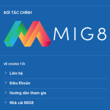
ĐỐI TÁC CHÍNH
VỀ CHÚNG TÔI
Liên hệ
Điều Khoản
Hướng dẫn tham gia
Nhà cái MIG8