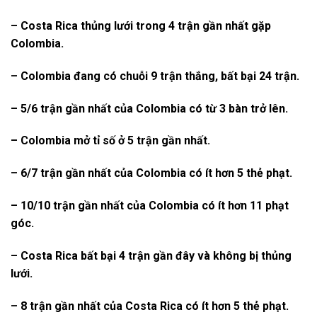
– Costa Rica thủng lưới trong 4 trận gần nhất gặp
Colombia.
– Colombia đang có chuỗi 9 trận thắng, bất bại 24 trận.
– 5/6 trận gần nhất của Colombia có từ 3 bàn trở lên.
– Colombia mở tỉ số ở 5 trận gần nhất.
– 6/7 trận gần nhất của Colombia có ít hơn 5 thẻ phạt.
– 10/10 trận gần nhất của Colombia có ít hơn 11 phạt
góc.
– Costa Rica bất bại 4 trận gần đây và không bị thủng
lưới.
– 8 trận gần nhất của Costa Rica có ít hơn 5 thẻ phạt.