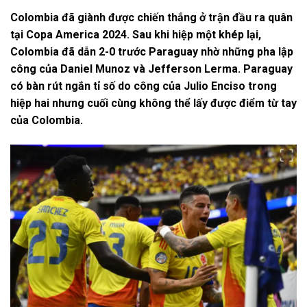
Colombia đã giành được chiến thắng ở trận đầu ra quân
tại Copa America 2024. Sau khi hiệp một khép lại,
Colombia đã dẫn 2-0 trước Paraguay nhờ những pha lập
công của Daniel Munoz và Jefferson Lerma. Paraguay
có bàn rút ngắn tỉ số do công của Julio Enciso trong
hiệp hai nhưng cuối cùng không thể lấy được điểm từ tay
của Colombia.