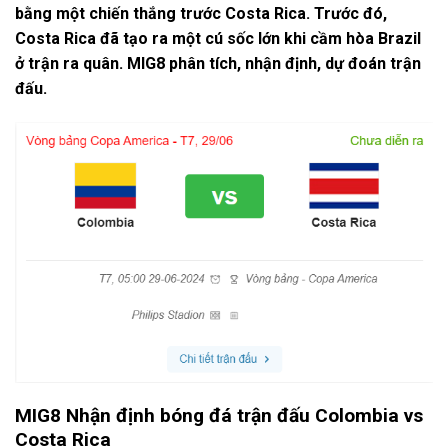
bằng một chiến thắng trước Costa Rica. Trước đó,
Costa Rica đã tạo ra một cú sốc lớn khi cầm hòa Brazil
ở trận ra quân. MIG8 phân tích, nhận định, dự đoán trận
đấu.
MIG8 Nhận định bóng đá trận đấu Colombia vs
Costa Rica