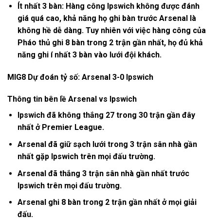
Ít nhất 3 bàn:
Hàng công Ipswich không được đánh
giá quá cao, khả năng họ ghi bàn trước Arsenal là
không hề dễ dàng. Tuy nhiên với việc hàng công của
Pháo thủ ghi 8 bàn trong 2 trận gần nhất, họ đủ khả
năng ghi í nhất 3 bàn vào lưới đội khách.
MIG8 Dự đoán tỷ số: Arsenal 3-0 Ipswich
Thông tin bên lề Arsenal vs Ipswich
Ipswich đã không thắng 27 trong 30 trận gần đây
nhất ở Premier League.
Arsenal đã giữ sạch lưới trong 3 trận sân nhà gần
nhất gặp Ipswich trên mọi đấu trường.
Arsenal đã thắng 3 trận sân nhà gần nhất trước
Ipswich trên mọi đấu trường.
Arsenal ghi 8 bàn trong 2 trận gần nhất ở mọi giải
đấu.