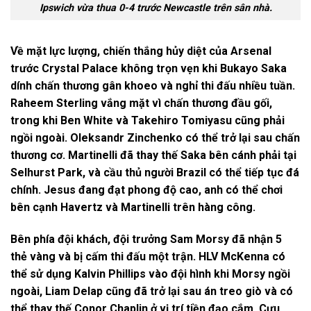
Ipswich vừa thua 0-4 trước Newcastle trên sân nhà.
Về mặt lực lượng, chiến thắng hủy diệt của Arsenal
trước Crystal Palace không trọn vẹn khi Bukayo Saka
dính chấn thương gân khoeo và nghỉ thi đấu nhiều tuần.
Raheem Sterling vắng mặt vì chấn thương đầu gối,
trong khi Ben White và Takehiro Tomiyasu cũng phải
ngồi ngoài. Oleksandr Zinchenko có thể trở lại sau chấn
thương cơ. Martinelli đã thay thế Saka bên cánh phải tại
Selhurst Park, và cầu thủ người Brazil có thể tiếp tục đá
chính. Jesus đang đạt phong độ cao, anh có thể chơi
bên cạnh Havertz và Martinelli trên hàng công.
Bên phía đội khách, đội trưởng Sam Morsy đã nhận 5
thẻ vàng và bị cấm thi đấu một trận. HLV McKenna có
thể sử dụng Kalvin Phillips vào đội hình khi Morsy ngồi
ngoài, Liam Delap cũng đã trở lại sau án treo giò và có
thể thay thế Conor Chaplin ở vị trí tiền đạo cắm. Cựu