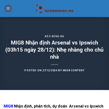
Skip
to
content
KÈO BÓNG ĐÁ
MIG8 Nhận định Arsenal vs Ipswich
(03h15 ngày 28/12): Nhẹ nhàng cho chủ
nhà
POSTED ON
27/12/2024
BY
MIG8 CONTENT
MIG8
Nhận định, phân tích, dự đoán Arsenal vs Ipswich