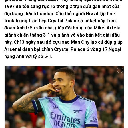
1997 đã tỏa sáng rực rỡ trong 2 trận đấu gần nhất của
đội bóng thành London. Cầu thủ người Brazil lập hat-
trick trong trận tiếp Crystal Palace ở tứ kết cúp Liên
đoàn Anh trên sân nhà, giúp đội bóng của Mikel Arteta
giành chiến thắng 3-1 và giành vé vào bán kết giải đấu
này. Chỉ 3 ngày sau đó cựu sao Man City lập cú đúp giúp
Arsenal đánh bại chính Crystal Palace ở vòng 17 Ngoại
hạng Anh với tỷ số 5-1.