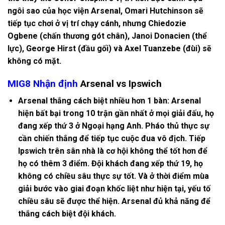
ngôi sao của học viện Arsenal, Omari Hutchinson sẽ
tiếp tục chơi ở vị trí chạy cánh, nhưng Chiedozie
Ogbene (chấn thương gót chân), Janoi Donacien (thể
lực), George Hirst (đầu gối) và Axel Tuanzebe (đùi) sẽ
không có mặt.
MIG8 Nhận định
Arsenal vs Ipswich
Arsenal thắng cách biệt nhiều hơn 1 bàn:
Arsenal
hiện bất bại trong 10 trận gần nhất ở mọi giải đấu, họ
đang xếp thứ 3 ở Ngoại hạng Anh. Pháo thủ thực sự
cần chiến thắng để tiếp tục cuộc đua vô địch. Tiếp
Ipswich trên sân nhà là cơ hội không thể tốt hơn để
họ có thêm 3 điểm. Đội khách đang xếp thứ 19, họ
không có chiều sâu thực sự tốt. Và ở thời điểm mùa
giải bước vào giai đoạn khốc liệt như hiện tại, yếu tố
chiều sâu sẽ được thể hiện. Arsenal đủ khả năng để
thắng cách biệt đội khách.