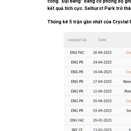
công “Đại bàng” đang có phong độ ghi 
kết quả tích cực. Selhurst Park trở th
Thống kê 5 trận gần nhất của Crystal 