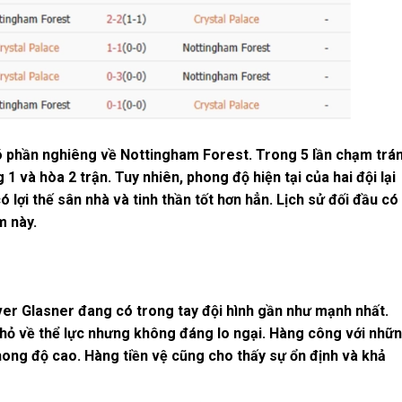
có phần nghiêng về Nottingham Forest. Trong 5 lần chạm trá
1 và hòa 2 trận. Tuy nhiên, phong độ hiện tại của hai đội lại
 lợi thế sân nhà và tinh thần tốt hơn hẳn. Lịch sử đối đầu có
m này.
ver Glasner đang có trong tay đội hình gần như mạnh nhất.
nhỏ về thể lực nhưng không đáng lo ngại. Hàng công với nhữ
hong độ cao. Hàng tiền vệ cũng cho thấy sự ổn định và khả