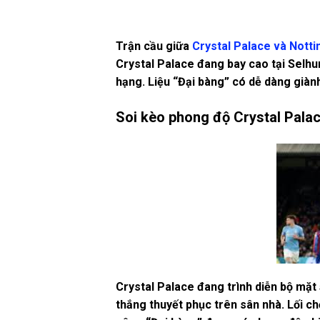
Trận cầu giữa
Crystal Palace và Nott
Crystal Palace đang bay cao tại Selhu
hạng. Liệu “Đại bàng” có dễ dàng giàn
Soi kèo phong độ Crystal Pala
Crystal Palace đang trình diễn bộ mặt 
thắng thuyết phục trên sân nhà. Lối ch