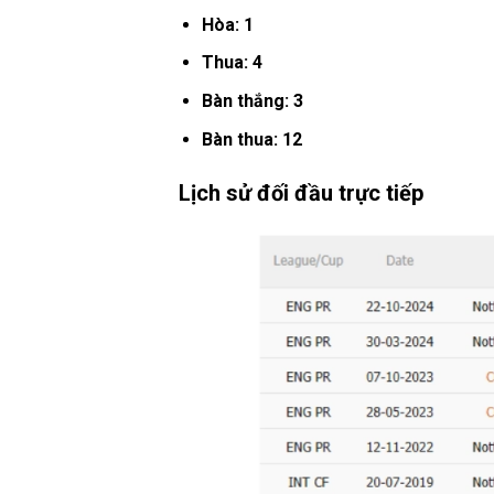
Hòa: 1
Thua: 4
Bàn thắng: 3
Bàn thua: 12
Lịch sử đối đầu trực tiếp