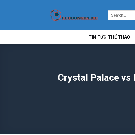
Skip
to
content
TIN TỨC THỂ THAO
Crystal Palace vs