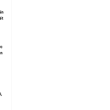
ẩn
ết
ợc
an
i,