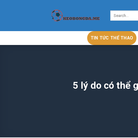
Skip
to
content
TIN TỨC THỂ THAO
5 lý do có thể