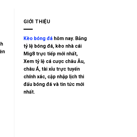
GIỚI THIỆU
Kèo bóng đá
hôm nay. Bảng
nh
tỷ lệ bóng đá, kèo nhà cái
yền
Mig8 trực tiếp mới nhất,
Xem tỷ lệ cá cược châu Âu,
châu Á, tài xỉu trực tuyến
chính xác, cập nhập lịch thi
đấu bóng đá và tin tức mới
nhất.