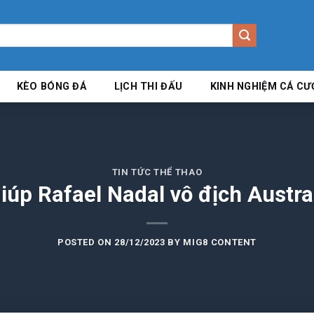
KÈO BÓNG ĐÁ
LỊCH THI ĐẤU
KINH NGHIỆM CÁ CƯ
TIN TỨC THỂ THAO
 giúp Rafael Nadal vô địch Austr
POSTED ON
28/12/2023
BY
MIG8 CONTENT