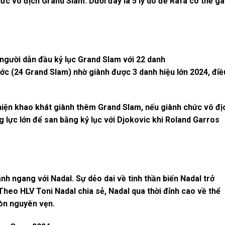
ức vô địch Grand Slam. Dưới đây là 5 lý do để Rafa có thể gâ
 người dẫn đầu kỷ lục Grand Slam với 22 danh
ớc (24 Grand Slam) nhờ giành được 3 danh hiệu lớn 2024, điề
hiện khao khát giành thêm Grand Slam, nếu giành chức vô đị
g lực lớn để san bằng kỷ lục với Djokovic khi Roland Garros
nh ngang với Nadal. Sự dẻo dai về tinh thần biến Nadal trở
 Theo HLV Toni Nadal chia sẻ, Nadal qua thời đỉnh cao về thể
còn nguyên vẹn.