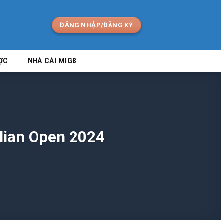
ĐĂNG NHẬP/ĐĂNG KÝ
ỢC
NHÀ CÁI MIG8
alian Open 2024