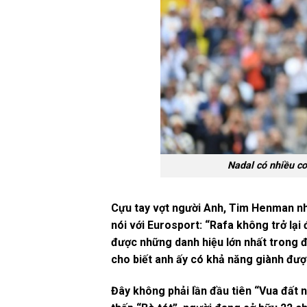
Nadal có nhiều cơ
Cựu tay vợt người Anh, Tim Henman nhậ
nói với Eurosport: “Rafa không trở lại 
được những danh hiệu lớn nhất trong 
cho biết anh ấy có khả năng giành đư
Đây không phải lần đầu tiên “Vua đất n