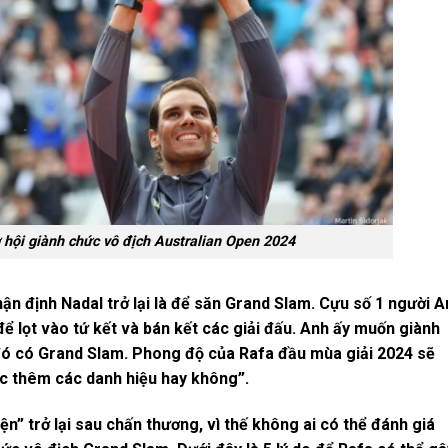
 hội giành chức vô địch Australian Open 2024
n định Nadal trở lại là để săn Grand Slam. Cựu số 1 người A
để lọt vào tứ kết và bán kết các giải đấu. Anh ấy muốn giành
đó có Grand Slam. Phong độ của Rafa đầu mùa giải 2024 sẽ
ợc thêm các danh hiệu hay không”.
ện” trở lại sau chấn thương, vì thế không ai có thể đánh giá