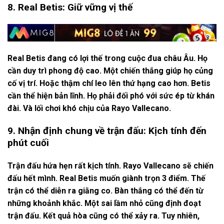
8. Real Betis: Giữ vững vị thế
Real Betis đang có lợi thế trong cuộc đua châu Âu. Họ
cần duy trì phong độ cao. Một chiến thắng giúp họ củng
cố vị trí. Hoặc thậm chí leo lên thứ hạng cao hơn. Betis
cần thể hiện bản lĩnh. Họ phải đối phó với sức ép từ khán
đài. Và lối chơi khó chịu của Rayo Vallecano.
9. Nhận định chung về trận đấu: Kịch tính đến
phút cuối
Trận đấu hứa hẹn rất kịch tính. Rayo Vallecano sẽ chiến
đấu hết mình. Real Betis muốn giành trọn 3 điểm. Thế
trận có thể diễn ra giằng co. Bàn thắng có thể đến từ
những khoảnh khắc. Một sai lầm nhỏ cũng định đoạt
trận đấu. Kết quả hòa cũng có thể xảy ra. Tuy nhiên,