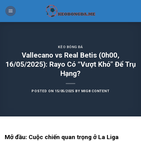
Skip
to
content
KÈO BÓNG ĐÁ
Vallecano vs Real Betis (0h00,
16/05/2025): Rayo Có “Vượt Khó” Để Trụ
Hạng?
POSTED ON
15/05/2025
BY
MIG8 CONTENT
Mở đầu: Cuộc chiến quan trọng ở La Liga