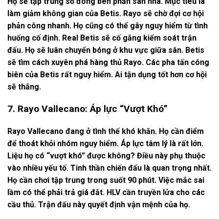
Họ sẽ tập trung số đông bên phần sân nhà. Mục tiêu là
làm giảm không gian của Betis. Rayo sẽ chờ đợi cơ hội
phản công nhanh. Họ cũng có thể gây nguy hiểm từ tình
huống cố định. Real Betis sẽ cố gắng kiểm soát trận
đấu. Họ sẽ luân chuyển bóng ở khu vực giữa sân. Betis
sẽ tìm cách xuyên phá hàng thủ Rayo. Các pha tấn công
biên của Betis rất nguy hiểm. Ai tận dụng tốt hơn cơ hội
sẽ thắng.
7. Rayo Vallecano: Áp lực “Vượt Khó”
Rayo Vallecano đang ở tình thế khó khăn. Họ cần điểm
để thoát khỏi nhóm nguy hiểm. Áp lực tâm lý là rất lớn.
Liệu họ có “vượt khó” được không? Điều này phụ thuộc
vào nhiều yếu tố. Tinh thần chiến đấu là quan trọng nhất.
Họ cần chơi tập trung trong suốt 90 phút. Việc mắc sai
lầm có thể phải trả giá đắt. HLV cần truyền lửa cho các
cầu thủ. Trận đấu này quyết định vận mệnh của họ.