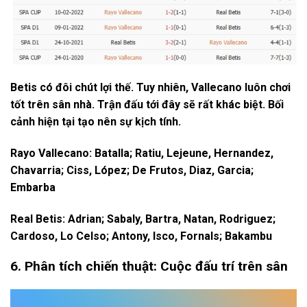
Betis có đôi chút lợi thế. Tuy nhiên, Vallecano luôn chơi
tốt trên sân nhà. Trận đấu tới đây sẽ rất khác biệt. Bối
cảnh hiện tại tạo nên sự kịch tính.
Rayo Vallecano:
Batalla; Ratiu, Lejeune, Hernandez,
Chavarria; Ciss, López; De Frutos, Diaz, Garcia;
Embarba
Real Betis:
Adrian; Sabaly, Bartra, Natan, Rodriguez;
Cardoso, Lo Celso; Antony, Isco, Fornals; Bakambu
6. Phân tích chiến thuật: Cuộc đấu trí trên sân