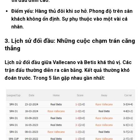
thi đấu đỉnh cao.
Điểm yếu:
Hàng thủ đôi khi sơ hở. Phong độ trên sân
khách không ổn định. Sự phụ thuộc vào một vài cá
nhân.
3. Lịch sử đối đầu: Những cuộc chạm trán căng
thẳng
Lịch sử đối đầu giữa Vallecano và Betis khá thú vị. Các
trận đấu thường diễn ra cân bằng. Kết quả thường khó
đoán trước. Trong 5 lần gặp nhau gần nhất: