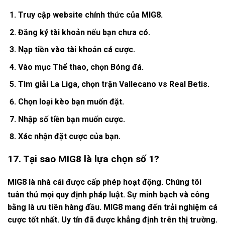
Truy cập website chính thức của MIG8.
Đăng ký tài khoản nếu bạn chưa có.
Nạp tiền vào tài khoản cá cược.
Vào mục Thể thao, chọn Bóng đá.
Tìm giải La Liga, chọn trận Vallecano vs Real Betis.
Chọn loại kèo bạn muốn đặt.
Nhập số tiền bạn muốn cược.
Xác nhận đặt cược của bạn.
17. Tại sao MIG8 là lựa chọn số 1?
MIG8 là nhà cái được cấp phép hoạt động. Chúng tôi
tuân thủ mọi quy định pháp luật. Sự minh bạch và công
bằng là ưu tiên hàng đầu. MIG8 mang đến trải nghiệm cá
cược tốt nhất. Uy tín đã được khẳng định trên thị trường.