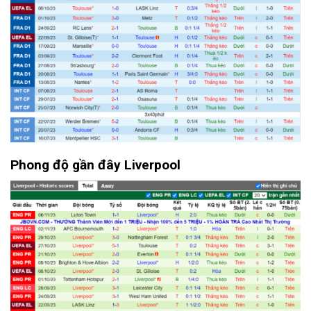
Phong độ gần đây Liverpool