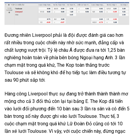
Đương nhiên Liverpool phải là đội được đánh giá cao hơn
rất nhiều trong cuộc chiến này nhờ sức mạnh, đẳng cấp và
chất lượng vượt trội.
Tỷ lệ châu Á
được đưa ra tới 1,25 bàn
nghiêng hoàn toàn về phía bên bóng Ngoại hạng Anh.
3 lần
chạm mặt trong quá khứ, The Kop toàn thắng trước
Toulouse và sẽ không khó để họ tiếp tục làm điều tương tự
sau 90 phút sắp tới.
Hàng công Liverpool thực sự đang trở thành thành thành mơ
mộng cho cả 3 đối thủ còn lại tại bảng E. The Kop đã tiến
vào lưới đối phương đến 10 bàn sau 3 lần ra sân và có đến 5
bàn trong số này được ghi vào lưới Toulouse.
Thực tế, 3
cuộc chạm mặt trong quá khứ Lữ Đoàn Đỏ cũng có tới 10
lần xé lưới Toulouse.
Vì vậy, với cuộc chiến này, đừng ngạc