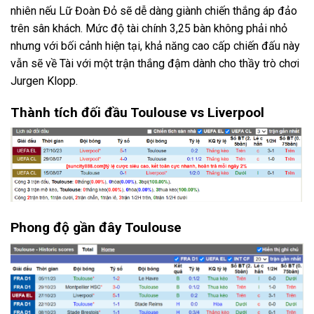
nhiên nếu Lữ Đoàn Đỏ sẽ dễ dàng giành chiến thắng áp đảo
trên sân khách.
Mức độ tài chính 3,25 bàn không phải nhỏ
nhưng với bối cảnh hiện tại, khả năng cao cấp chiến đấu này
vẫn sẽ về Tài với một trận thắng đậm dành cho thầy trò chơi
Jurgen Klopp.
Thành tích đối đầu Toulouse vs Liverpool
Phong độ gần đây Toulouse