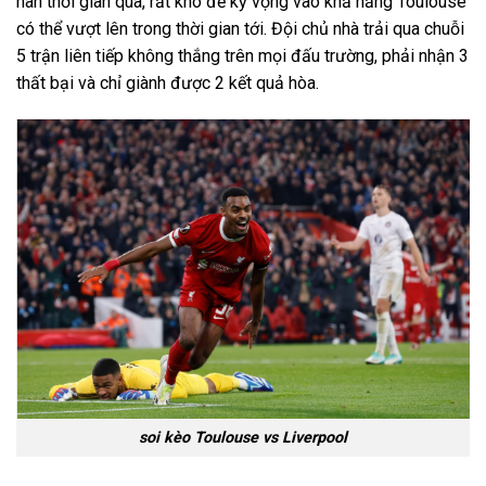
nàn thời gian qua, rất khó để kỳ vọng vào khả năng Toulouse
có thể vượt lên trong thời gian tới.
Đội chủ nhà trải qua chuỗi
5 trận liên tiếp không thắng trên mọi đấu trường, phải nhận 3
thất bại và chỉ giành được 2 kết quả hòa.
soi kèo Toulouse vs Liverpool