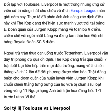
Đối lập với Toulouse, Liverpool là một trong những ứng cử
viên cử tri nặng nhất cho chức vô địch
Europa League
mùa
giải năm nay.
Thực tế đã phản ánh ánh sáng xác định điều
này khi The Kop đang thể hiện sức mạnh vượt trội tại bảng
E. Đoàn quân của Jurgen Klopp mang về toàn bộ 9 điểm,
chễm chệ với ngôi nhất bảng và đang tạm thời hơn Đội nhì
bảng Royale Đoàn SG 5 điểm.
Ngoại trừ trận thua oan uổng trước Tottenham, Liverpool vẫn
duy trì phong độ quá ổn định.
The Kop đang trải qua chuỗi 7
trận bất bại liên tiếp trên mọi đấu trường, mang về 5 chiến
thắng và chỉ 2 lần để đối phương được cầm hòa.
Thật đáng
buồn cho đoàn quân của huấn luyện viên Jurgen Klopp khi
chuỗi chiến thắng tưng bừng của họ vừa bị chặn sau loạt
vòng vòng 11 Ngoại hạng Anh bởi trận hòa đáng tiếc 1-1
trước Luton.
Vì thế
Soi tỷ lệ Toulouse vs Liverpool