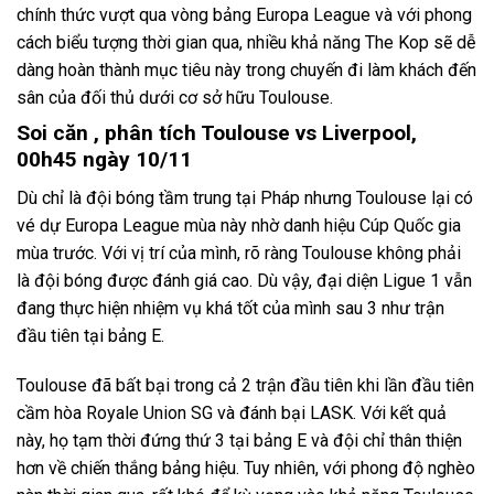
chính thức vượt qua vòng bảng Europa League và với phong
cách biểu tượng thời gian qua, nhiều khả năng The Kop sẽ dễ
dàng hoàn thành mục tiêu này trong chuyến đi làm khách đến
sân của đối thủ dưới cơ sở hữu Toulouse.
Soi căn
, phân tích Toulouse vs Liverpool,
00h45 ngày 10/11
Dù chỉ là đội bóng tầm trung tại Pháp nhưng Toulouse lại có
vé dự Europa League mùa này nhờ danh hiệu Cúp Quốc gia
mùa trước.
Với vị trí của mình, rõ ràng Toulouse không phải
là đội bóng được đánh giá cao.
Dù vậy, đại diện Ligue 1 vẫn
đang thực hiện nhiệm vụ khá tốt của mình sau 3 như trận
đầu tiên tại bảng E.
Toulouse đã bất bại trong cả 2 trận đầu tiên khi lần đầu tiên
cầm hòa Royale Union SG và đánh bại LASK.
Với kết quả
này, họ tạm thời đứng thứ 3 tại bảng E và đội chỉ thân thiện
hơn về chiến thắng bảng hiệu.
Tuy nhiên, với phong độ nghèo