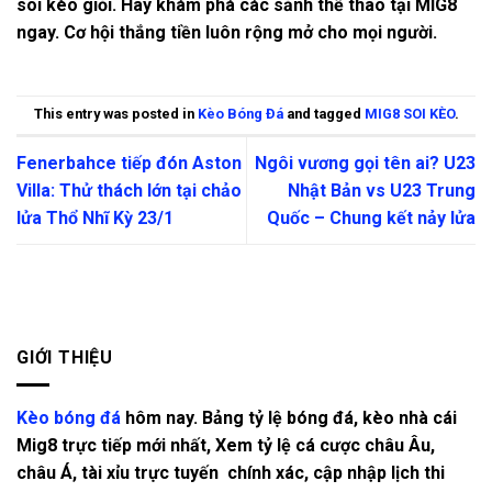
soi kèo giỏi. Hãy khám phá các sảnh thể thao tại MIG8
ngay. Cơ hội thắng tiền luôn rộng mở cho mọi người.
This entry was posted in
Kèo Bóng Đá
and tagged
MIG8 SOI KÈO
.
Fenerbahce tiếp đón Aston
Ngôi vương gọi tên ai? U23
Villa: Thử thách lớn tại chảo
Nhật Bản vs U23 Trung
lửa Thổ Nhĩ Kỳ 23/1
Quốc – Chung kết nảy lửa
GIỚI THIỆU
Kèo bóng đá
hôm nay. Bảng tỷ lệ bóng đá, kèo nhà cái
Mig8 trực tiếp mới nhất, Xem tỷ lệ cá cược châu Âu,
châu Á, tài xỉu trực tuyến chính xác, cập nhập lịch thi