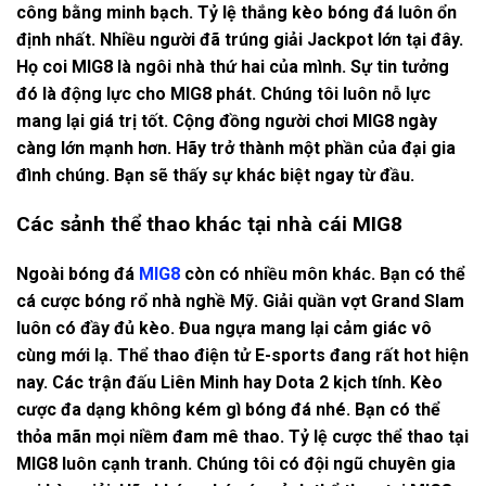
công bằng minh bạch. Tỷ lệ thắng kèo bóng đá luôn ổn
định nhất. Nhiều người đã trúng giải Jackpot lớn tại đây.
Họ coi MIG8 là ngôi nhà thứ hai của mình. Sự tin tưởng
đó là động lực cho MIG8 phát. Chúng tôi luôn nỗ lực
mang lại giá trị tốt. Cộng đồng người chơi MIG8 ngày
càng lớn mạnh hơn. Hãy trở thành một phần của đại gia
đình chúng. Bạn sẽ thấy sự khác biệt ngay từ đầu.
Các sảnh thể thao khác tại nhà cái MIG8
Ngoài bóng đá
MIG8
còn có nhiều môn khác. Bạn có thể
cá cược bóng rổ nhà nghề Mỹ. Giải quần vợt Grand Slam
luôn có đầy đủ kèo. Đua ngựa mang lại cảm giác vô
cùng mới lạ. Thể thao điện tử E-sports đang rất hot hiện
nay. Các trận đấu Liên Minh hay Dota 2 kịch tính. Kèo
cược đa dạng không kém gì bóng đá nhé. Bạn có thể
thỏa mãn mọi niềm đam mê thao. Tỷ lệ cược thể thao tại
MIG8 luôn cạnh tranh. Chúng tôi có đội ngũ chuyên gia