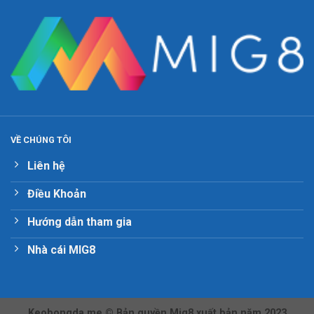
VỀ CHÚNG TÔI
Liên hệ
Điều Khoản
Hướng dẫn tham gia
Nhà cái MIG8
Keobongda.me ©
Bản quyền Mig8 xuất bản năm 2023