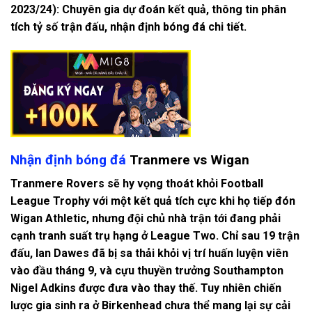
2023/24): Chuyên gia dự đoán kết quả, thông tin phân
tích tỷ số trận đấu, nhận định bóng đá chi tiết.
Nhận định bóng đá
Tranmere vs Wigan
Tranmere Rovers sẽ hy vọng thoát khỏi Football
League Trophy với một kết quả tích cực khi họ tiếp đón
Wigan Athletic, nhưng đội chủ nhà trận tới đang phải
cạnh tranh suất trụ hạng ở League Two. Chỉ sau 19 trận
đấu, Ian Dawes đã bị sa thải khỏi vị trí huấn luyện viên
vào đầu tháng 9, và cựu thuyền trưởng Southampton
Nigel Adkins được đưa vào thay thế. Tuy nhiên chiến
lược gia sinh ra ở Birkenhead chưa thể mang lại sự cải