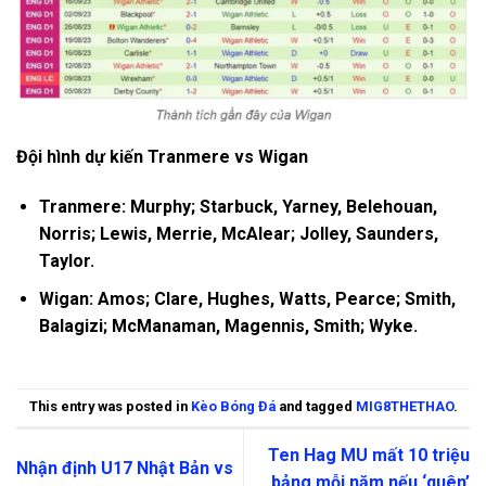
Đội hình dự kiến Tranmere vs Wigan
Tranmere: Murphy; Starbuck, Yarney, Belehouan,
Norris; Lewis, Merrie, McAlear; Jolley, Saunders,
Taylor.
Wigan: Amos; Clare, Hughes, Watts, Pearce; Smith,
Balagizi; McManaman, Magennis, Smith; Wyke.
This entry was posted in
Kèo Bóng Đá
and tagged
MIG8THETHAO
.
Ten Hag MU mất 10 triệu
Nhận định U17 Nhật Bản vs
bảng mỗi năm nếu ‘quên’