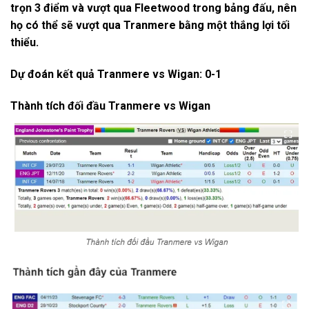
trọn 3 điểm và vượt qua Fleetwood trong bảng đấu, nên
họ có thể sẽ vượt qua Tranmere bằng một thắng lợi tối
thiểu.
Dự đoán kết quả Tranmere vs Wigan: 0-1
Thành tích đối đầu Tranmere vs Wigan