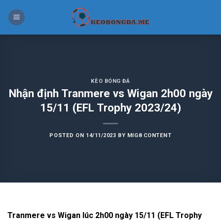
Skip
to
content
KÈO BÓNG ĐÁ
Nhận định Tranmere vs Wigan 2h00 ngày
15/11 (EFL Trophy 2023/24)
POSTED ON
14/11/2023
BY
MIG8 CONTENT
Tranmere vs Wigan lúc 2h00 ngày 15/11 (EFL Trophy