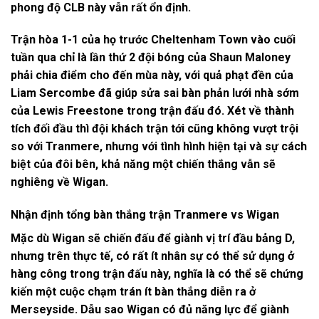
phong độ CLB này vẫn rất ổn định.
Trận hòa 1-1 của họ trước Cheltenham Town vào cuối
tuần qua chỉ là lần thứ 2 đội bóng của Shaun Maloney
phải chia điểm cho đến mùa này, với quả phạt đền của
Liam Sercombe đã giúp sửa sai bàn phản lưới nhà sớm
của Lewis Freestone trong trận đấu đó. Xét về thành
tích đối đầu thì đội khách trận tới cũng không vượt trội
so với Tranmere, nhưng với tình hình hiện tại và sự cách
biệt của đôi bên, khả năng một chiến thắng vẫn sẽ
nghiêng về Wigan.
Nhận định tổng bàn thắng trận Tranmere vs Wigan
Mặc dù Wigan sẽ chiến đấu để giành vị trí đầu bảng D,
nhưng trên thực tế, có rất ít nhân sự có thể sử dụng ở
hàng công trong trận đấu này, nghĩa là có thể sẽ chứng
kiến ​​một cuộc chạm trán ít bàn thắng diễn ra ở
Merseyside. Dẫu sao Wigan có đủ năng lực để giành