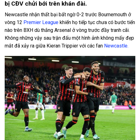
bị CĐV chửi bới trên khán đài.
Newcastle nhận thất bại bất ngờ 0-2 trước Bournemouth ở
vòng 12
Premier League
khiến họ tiếp tục chưa có bước tiến
nào trên BXH dù thắng Arsenal ở vòng trước đầy tranh cãi.
Không những vậy sau trận đấu một hình ảnh không mấy đẹp
mắt đã xảy ra giữa Kieran Trippier với các fan
Newcastle.