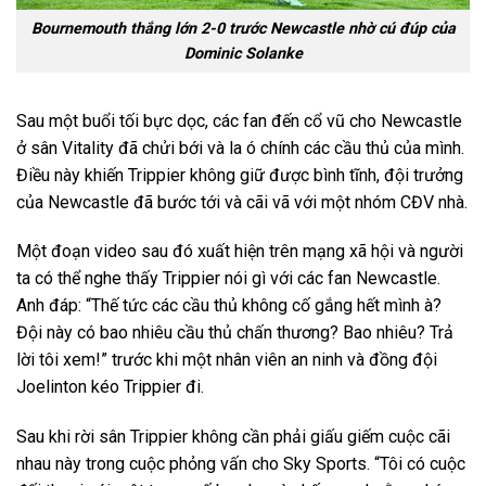
Bournemouth thắng lớn 2-0 trước Newcastle nhờ cú đúp của
Dominic Solanke
Sau một buổi tối bực dọc, các fan đến cổ vũ cho Newcastle
ở sân Vitality đã chửi bới và la ó chính các cầu thủ của mình.
Điều này khiến Trippier không giữ được bình tĩnh, đội trưởng
của Newcastle đã bước tới và cãi vã với một nhóm CĐV nhà.
Một đoạn video sau đó xuất hiện trên mạng xã hội và người
ta có thể nghe thấy Trippier nói gì với các fan Newcastle.
Anh đáp: “Thế tức các cầu thủ không cố gắng hết mình à?
Đội này có bao nhiêu cầu thủ chấn thương? Bao nhiêu? Trả
lời tôi xem!” trước khi một nhân viên an ninh và đồng đội
Joelinton kéo Trippier đi.
Sau khi rời sân Trippier không cần phải giấu giếm cuộc cãi
nhau này trong cuộc phỏng vấn cho Sky Sports. “Tôi có cuộc