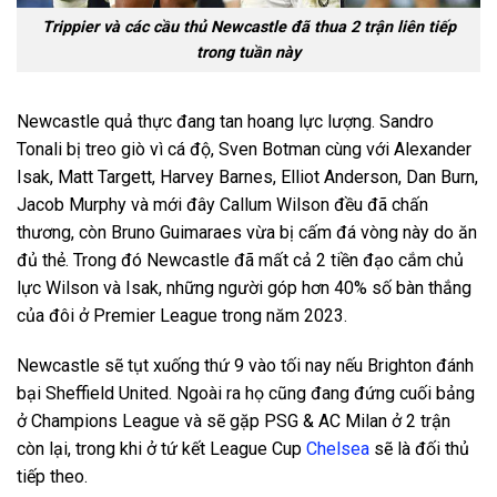
Trippier và các cầu thủ Newcastle đã thua 2 trận liên tiếp
trong tuần này
Newcastle quả thực đang tan hoang lực lượng. Sandro
Tonali bị treo giò vì cá độ, Sven Botman cùng với Alexander
Isak, Matt Targett, Harvey Barnes, Elliot Anderson, Dan Burn,
Jacob Murphy và mới đây Callum Wilson đều đã chấn
thương, còn Bruno Guimaraes vừa bị cấm đá vòng này do ăn
đủ thẻ. Trong đó Newcastle đã mất cả 2 tiền đạo cắm chủ
lực Wilson và Isak, những người góp hơn 40% số bàn thắng
của đôi ở Premier League trong năm 2023.
Newcastle sẽ tụt xuống thứ 9 vào tối nay nếu Brighton đánh
bại Sheffield United. Ngoài ra họ cũng đang đứng cuối bảng
ở Champions League và sẽ gặp PSG & AC Milan ở 2 trận
còn lại, trong khi ở tứ kết League Cup
Chelsea
sẽ là đối thủ
tiếp theo.