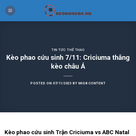
Skip
to
content
TIN TỨC THỂ THAO
Kèo phao cứu sinh 7/11: Criciuma thắng
kèo châu Á
POSTED ON
07/11/2023
BY
MIG8 CONTENT
Kèo phao cứu sinh Trận Criciuma vs ABC Natal