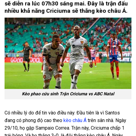
sẽ diễn ra lúc 07h30 sáng mai. Đây là trận đấu
nhiều khả năng Criciuma sẽ thắng kèo châu Á.
Kèo phao cứu sinh Trận Criciuma vs ABC Natal
Có nhiều lý do để tin vào điều này. Đầu tiên là vì Santos
đang có phong độ cao theo
kèo châu Á
trên sân nhà. Ngày
29/10, họ gặp Sampaio Correa. Trận này, Criciuma chấp 1
trái bóng. Và họ thắng 3-0, là đội thắng kèo châu Á. Ngày