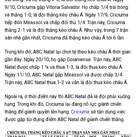
9/10, Criciuma gặp Vitoria Salvador. Họ chấp 1/4 trái bóng
và thắng 1-0, là đội thắng kèo châu Á. Ngày 17/9, Criciuma
tiếp đón Mirassol và chấp đối thủ 1/4. Trận này, Criciuma
thắng 2-1 và là đội thắng kèo châu Á. Như vậy, trong 7 trận
sân nhà gần nhất, Criciuma đã thắng kèo châu Á tới 6 lần.
Trong khi đó, ABC Natal lại chơi tệ theo kèo châu Á thời gian
gần đây. Ngày 20/10, họ gặp Goianiense. Trận này, ABC
Natal được chấp 1 ¼ và thua 1-3, là đội thua kèo châu Á.
Ngày 11/10, ABC Natal gặp Mirassol và được chấp 3/4.
Trận này, ABC Natal thua 1-2 và vẫn là đội thua kèo châu Á.
Ngoài ra, ở thời điểm này thì ABC Natal đã là đội phải xuống
hạng. Trong khi đó, Criciuma lại đang nỗ lực giành chiến
thắng để giành quyền lên hạng.
Criciuma
sẽ tận dụng việc
được gặp túi đựng điểm ABC Natal để giành chiến thắng.