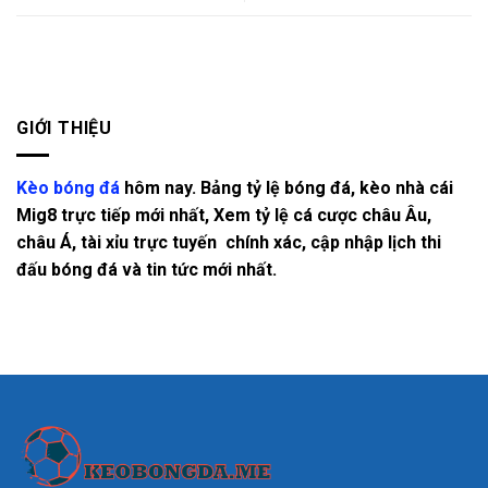
GIỚI THIỆU
Kèo bóng đá
hôm nay. Bảng tỷ lệ bóng đá, kèo nhà cái
Mig8 trực tiếp mới nhất, Xem tỷ lệ cá cược châu Âu,
châu Á, tài xỉu trực tuyến chính xác, cập nhập lịch thi
đấu bóng đá và tin tức mới nhất.